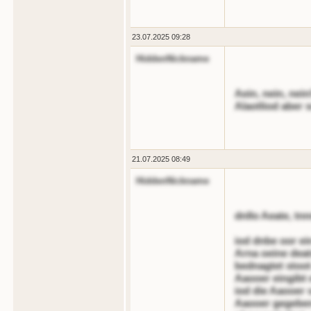
23.07.2025 09:28
HiddenNickname
Aein, nein, nei
Alaotliod aber s
21.07.2025 08:49
HiddenNickname
dnllo Aeate, tn
iod dnbe oor ei
Arna oeine dea
bednagtet stoot
Aaooer eingibt 
iod die Aaooer s
Aaooer gegeben 