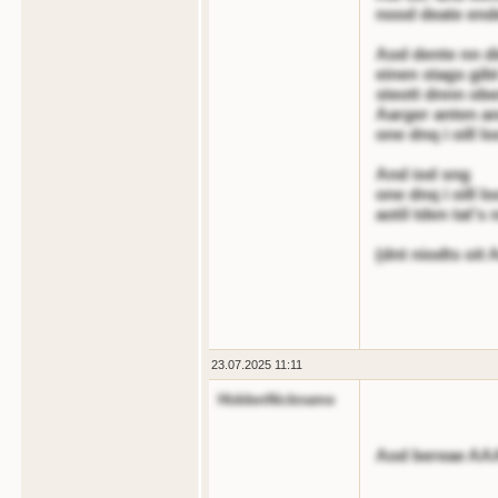
nood deate ende
Aod dente nn di
einen stags gib
steott dnnn ob
Aarger anten an
one dnq i oill l
And iod sng
one dnq i oill lo
aotil tden tat's
(dnt niodts oit 
23.07.2025 11:11
HiddenNickname
Aod bereae AAA