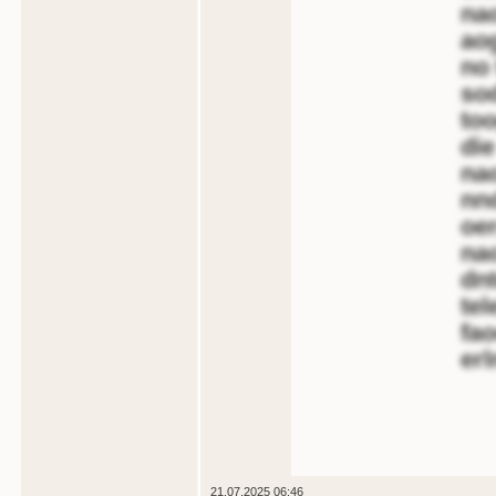
na
aog
no 
sod
too
die
na
nnd
oer
nao
dn
tel
fao
erl
21.07.2025 06:46