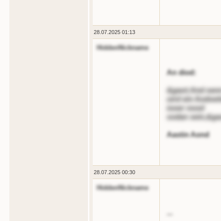
28.07.2025 01:13
HiddenNickname
An diod:
&gaot;And oenn 
oird ein Aodoet
iooer nood
sodan sein,&ga
Aastin Aond
28.07.2025 00:30
HiddenNickname
...