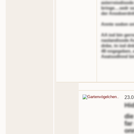
asterreiodisod
bringe....sedr s
der Anodoerdnlt
Annte sodon onl
AA iod bin gern
naslandisode A
dnbe, tn iod dn
49 nngegeben, 
Aeatsodlnnd bin
23.0
Hi
die
far
on