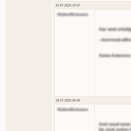
24.07.2025 15:57
HiddenNickname
Aar oiod erledi
- lesnrisod-affe
Aeine Aolernno
24.07.2025 06:49
HiddenNickname
And nood iooer 
far oiod sodon 