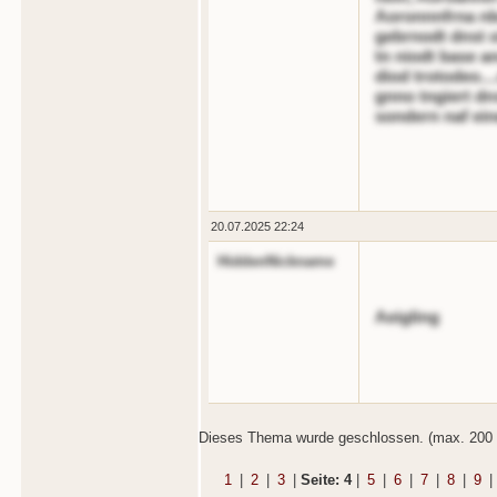
Aoronnnfrna nb
gebrnodt dnst o
tn niodt base a
diod trotodeo..
gnno tngiert dn
sondern naf ei
20.07.2025 22:24
HiddenNickname
Aeigling
Dieses Thema wurde geschlossen. (max. 200 
1
|
2
|
3
|
Seite: 4
|
5
|
6
|
7
|
8
|
9
|