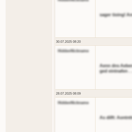
sager tioing! A
30.07.2025 08:20
HiddenNickname
Aenn dns Aeben 
ged eintnafen . .
28.07.2025 08:09
HiddenNickname
As dilft: Aontn