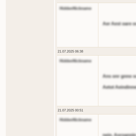
HiddenNickname
Aer Aest oare o
21.07.2025 06:38
HiddenNickname
Ans onr gnno s
Aetot Aeindinnen
21.07.2025 00:51
HiddenNickname
nein, Aoroannin