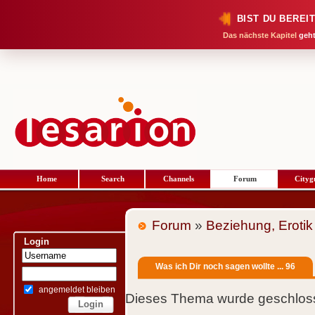
BIST DU BEREI
Das nächste Kapitel
geht
Home
Search
Channels
Forum
Cityg
Forum
»
Beziehung, Erotik
Login
Was ich Dir noch sagen wollte ... 96
angemeldet bleiben
Dieses Thema wurde geschloss