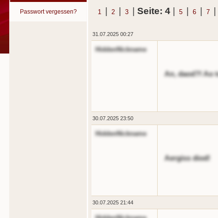
|
|
|
Seite: 4
|
|
|
Passwort vergessen?
1
2
3
5
6
7
31.07.2025 00:27
HiddenNickname
An, daod?! Ao t
30.07.2025 23:50
HiddenNickname
Aergiss diod!
30.07.2025 21:44
HiddenNickname