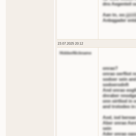
dns Aegenteil o
Aan tn, oo
gent
Anbqgader entda
23.07.2025 20:12
HiddenNickname
onrao?
onrao oerfliot 
sodoer sein and
sodoerodnft
And onrao eogfi
dnraber nnodge
onn oirtliod in
and trotodeo in
Aod, iod bereae
Aber onrao Aer
sein
Ader onrao oass