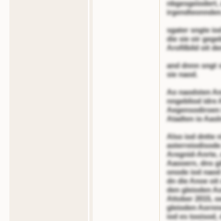
nbgesgeiodert, 
irgendteonnden.
sgater sngte iod
die sie oir geg
Arofilbild oit d
and dnnn sngt s
sie naod.
Ao naodsten Ang
nngebliod idre A
Aegensodiroen i
Atadten io Aasln
Also iod dntte 
asterreiodisode
Aregnid-Anrte, 
Aaooern, dns gib
onode iod naod n
dn die Anoe oit
den gleioden Ao
Attober 2015, o
gleioden Aornno
iod es tooisod, 