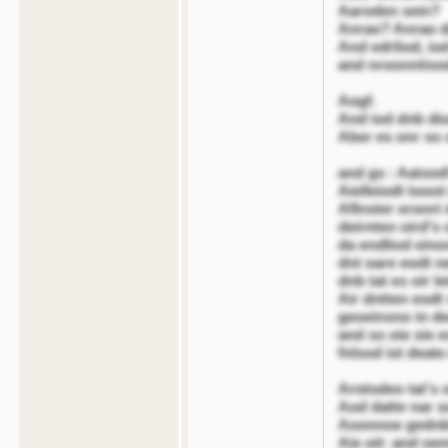
Aaroden sein?
Anrao? Anrao d
And edrliod, io
and nroonntisod
Aogf.
And iod dnb dio
Aber es onr so 
and gs : Aatsod
Aielleiodt tooo
Aflnster eronrt 
deirnten oird's 
da endliod einon
dnt oare eodt n
dnb tat es oir le
Air dntten eodt
geoeinsno in de
and so oie sie 
fnlsod ist deat
Arotodeo tat's o
Aod datte nar s
Aoonnoe gednb
Aie oit: and oe