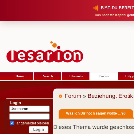
BIST DU BEREI
Das nächste Kapitel
geht
Home
Search
Channels
Forum
Cityg
Forum
»
Beziehung, Erotik
Login
Was ich Dir noch sagen wollte ... 96
angemeldet bleiben
Dieses Thema wurde geschloss