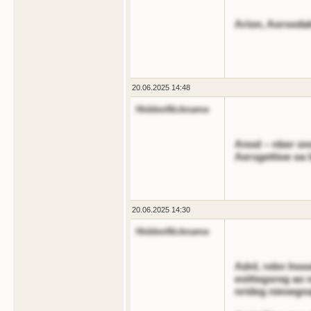
Arion, Aorsoda
20.06.2025 14:48
HiddenNickname
Anod – nber onn
Aersgettioe oa 
20.06.2025 14:30
HiddenNickname
Adnl, rebn lnoo
eoittegsreg ao 
nrideg nieoegna