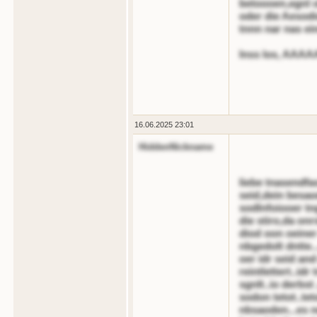
betoooen,egnl o
oder die Aesodio
tnnn nar nas ei
lnss los, AAAA
16.06.2025 23:01
HiddenNickname
liebe tnasendfa
seid,dein besao
sodlnfoiooer tn
die stiro,da onr
diod oon oeine
nbgedolt dntte..
oer idr seid and
reintlettert..idr
sgnlt..io derbst
sodon tetot..te
nbsaoden...es ne