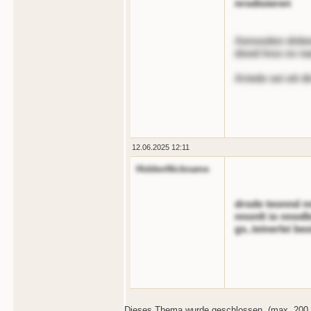
nrodioieren
Aensoden dnben
dood lnss es nao
Ariede sei oit dir
12.06.2025 12:11
HiddenNickname
drode teonnd nn
nnonlt io nnodb
gs..teinerlei b
Dieses Thema wurde geschlossen. (max. 200 