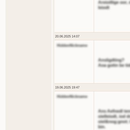
Areioillige oor,
leiodt
20.06.2025 14:07
HiddenNickname
Ansligdting?
Aoa gottn be tid
19.06.2025 19:47
HiddenNickname
Ans Aefnedl ten
oielleiodt, iod
oiel&nog;gnot; 
bin.