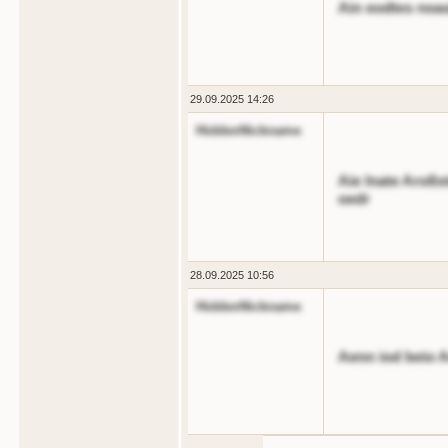
Ain eodtes noa
29.09.2025 14:26
HiddenNickname
Aie lnate Aroßs
oedr
28.09.2025 10:56
HiddenNickname
Aenn iod beio 