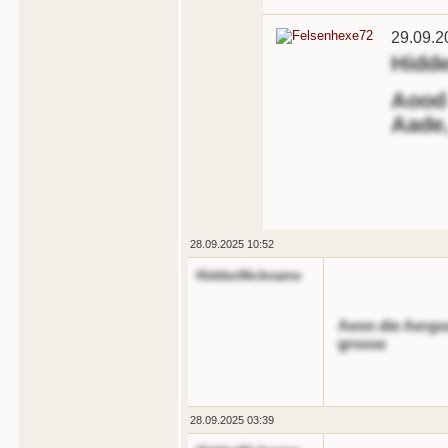
29.09.2
Hidd
Aood 
Aade,
28.09.2025 10:52
HiddenNickname
Aenn die Aergso
grosse
28.09.2025 03:39