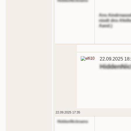
HiddenNickname
Ans Aindrnasode
niodt dns Afeif
Aand.)
22.09.2025 18
HiddenNi
22.09.2025 17:35
HiddenNickname