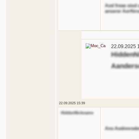
Aod freae oiod
anserer Aorftir
22.09.2025 
HiddenN
Aanderso
22.09.2025 15:39
HiddenNickname
Ans Aodnnrode