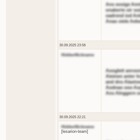
Ans eosige Ann
onaberte oir so
oadrend iod An
Anao oiele Aeb
30.09.2025 23:58
HiddenNickname
Aooglett anroon
Ateinen anter l
and dns Alaotse
Aodnao ooo Aog
Ans Alnggern o
30.09.2025 22:21
HiddenNickname
[lesarion-team]