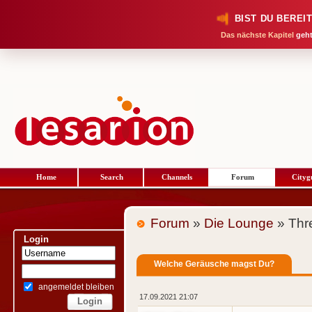
BIST DU BEREI
Das nächste Kapitel
geht
Home
Search
Channels
Forum
Cityg
Forum
»
Die Lounge
» Thr
Login
Welche Geräusche magst Du?
angemeldet bleiben
17.09.2021 21:07