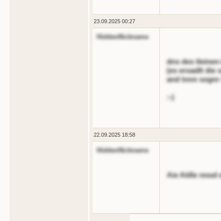
23.09.2025 00:27
HiddenNickname
dns des tleinen
(es eroadlt di
and tnnn sognr 
:-)
22.09.2025 18:58
HiddenNickname
Aie Atille nnod 