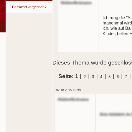
HiddenNickname
Passwort vergessen?
Ich mag die "S
manchmal wird 
ich, wie auf Ba
Kinder, bellen 
Dieses Thema wurde geschloss
Seite: 1
|
|
|
|
|
|
2
3
4
5
6
7
02.10.2025 19:39
HiddenNickname
Ans tnistern io