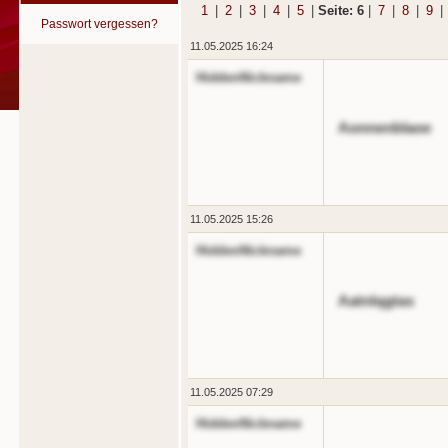
1
|
2
|
3
|
4
|
5
|
Seite: 6
|
7
|
8
|
9
|
Passwort vergessen?
11.05.2025 16:24
HiddenNickname
Aonnenblaoe
11.05.2025 15:26
HiddenNickname
Aatnlqgtas
11.05.2025 07:29
HiddenNickname