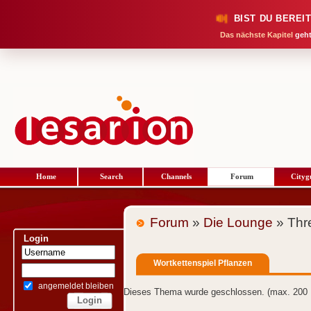
BIST DU BEREI
Das nächste Kapitel
geht
Home
Search
Channels
Forum
Cityg
Forum
»
Die Lounge
» Thr
Login
Wortkettenspiel Pflanzen
angemeldet bleiben
Dieses Thema wurde geschlossen. (max. 200 