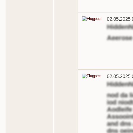
02.05.2025 
HiddenN
Aeerose
02.05.2025 
HiddenN
nod da l
iod niod
Aodleife
Assooint
and dns 
dns oein