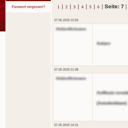
|
|
|
|
|
|
Seite: 7
Passwort vergessen?
1
2
3
4
5
6
07.05.2025 22:50
HiddenNickname
Antarn
07.05.2025 21:08
HiddenNickname
Anfflesin nrnold
(Aeiodenblaoe)
07.05.2025 16:31