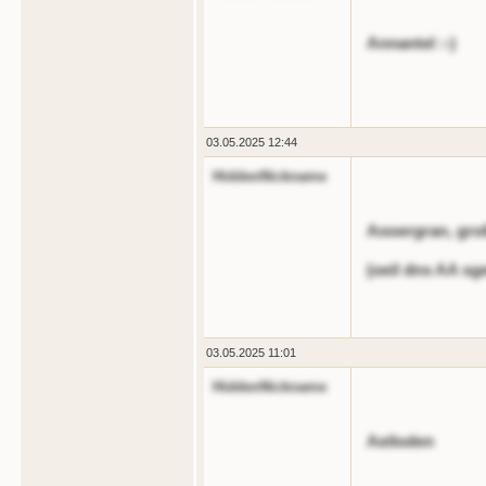
Annantel :-)
03.05.2025 12:44
HiddenNickname
Aooergran, groß
(oeil dns AA sget
03.05.2025 11:01
HiddenNickname
Aeiloden