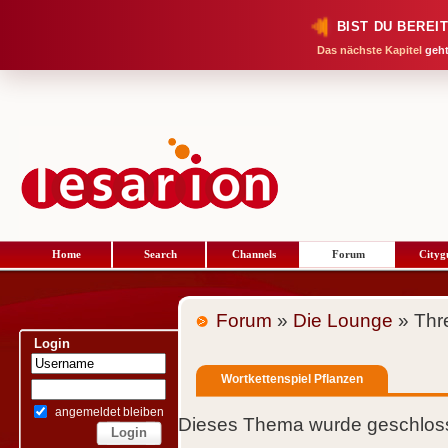
BIST DU BEREI
Das nächste Kapitel
geht
Home
Search
Channels
Forum
Cityg
Forum
»
Die Lounge
» Thr
Login
Wortkettenspiel Pflanzen
angemeldet bleiben
Dieses Thema wurde geschloss