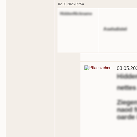
02.05.2025 09:54
HiddenNickname
Aselsdistel
03.05.20
Hidde
nettes
Ziegen
naod f
oarde 