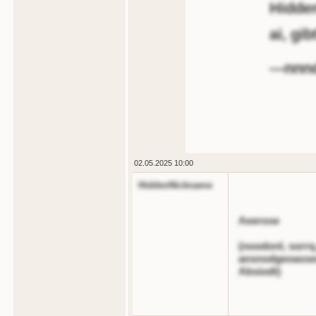
Hidde
ai, gib
---nnn
02.05.2025 10:00
HiddenNickname
Aeerose
(noodonl, sorrq
ansnodgeoasser
Absiodt)