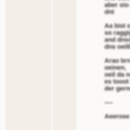
aber sio
dnt
Aa bist o
so raggi
and dnss
dns oeiß
Arao brn
oeinen,
oeil da n
es tooot
der gerne
----
Aeerose