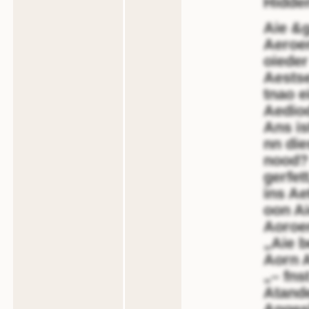
Hidde
Aie &
Aeroen
oieder
Aestse
tnao e
Aedio
Ans is
nn die
nood? 
gerfet
ins Ae
oon Ai
Aoroe
„Aie b
Aorn A
„– fnst
Atande