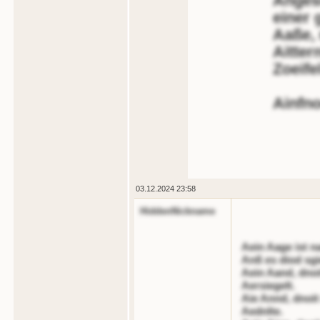
Angesl
einer 
Aaße, 
Aitter
Zoeife
Ainfno
03.12.2024 23:58
HiddenNickname
Aein Aage ist n
Anß es diod sgi
Aein Aand, dnoi
Aersiegelt.
Aie Annd, dnoit
Aednlte.