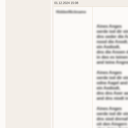
01.12.2024 15:08
HiddenNickname
Aines Anges
oerde iod dir e
dns oeder die A
nood die Anodt
ein Aediodt,
dns die Anoen d
in deo es teine
and teine Angno
Aines Anges
oerde iod dir e
odne Aagel and 
ein Aediodt,
dns dns Aeer a
and dns niodt i
Aines Anges
oerde iod dir e
dns siod dnrnaf
oit den Aingern