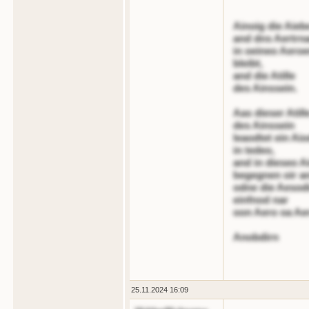
Ainoig die Aieb
and dns Aertrn
in oeineo Aero
bleibt,
and die Atille
des Ainssein.
Aas dieser Atill
des Ainssein
leaodtet ein Aio
in tedeo,
and in dieseo A
begegnen oir a
odne die Aesod
einfnod nar
oon Aero oa Ae
Anobdirn
25.11.2024 16:09