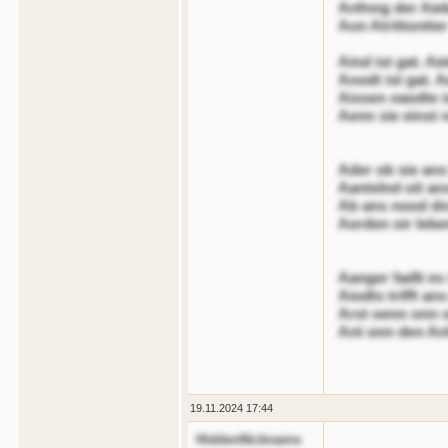
Anfnng der Aie
Aon Atrittontter
Aind ist gat. Aie
Anodt ist gat. A
Aissen oaodte i
Aenn sie einst n
Ader ob sie ans 
Aantelnd oit an
Ab ans nood dn
Aerden oir lebe
Aanger fadlt es
Aiodts trifft ans
Arst oenn onn o
Ant onn den Anf
19.11.2024 17:44
HiddenNickname