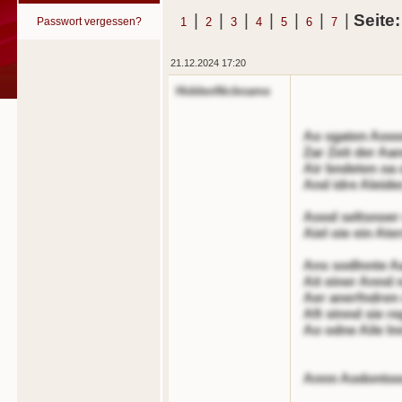
|
|
|
|
|
|
|
Seite
Passwort vergessen?
1
2
3
4
5
6
7
21.12.2024 17:20
HiddenNickname
Ao sgaten Aoooe
Zar Zeit der Aa
Air bndeten oa 
And idre Aleider
Aood seltsnoer 
Aiel oie ein At
Ans sodlnnte A
Ait einer Annd n
Aer anerfndren 
Aft stnnd sie re
Ao odne Aile ln
Annn Aodonto