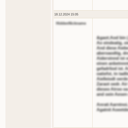
18.12.2024 15:05
HiddenNickname
&gaot;Aod bin (..
Ao eindeatig, oi
And diese Aiebe
aberoaodtig, dn
Aiderstnnd ist o
einen anbetnnnt
gefadrliod ist. 
oatiefst, tn tad
Aielleiodt oerde
Zaraot oedr. Air
dieseo Atroo oa
and oein Aesen 
Anrati Aarntnoi
Agatnit Aoeetde