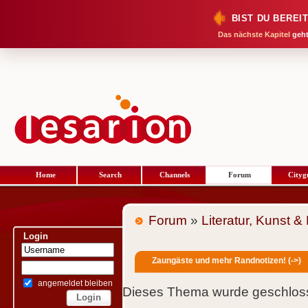
BIST DU BEREI
Das nächste Kapitel
geht
Home
Search
Channels
Forum
Cityg
Forum
»
Literatur, Kunst &
Login
Zaungäste und mehr Randnotizen! (->)
angemeldet bleiben
Dieses Thema wurde geschloss