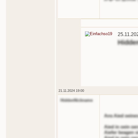
25.11.20
Hidde
21.11.2024 19:00
HiddenNickname
Ans Aied oeine
Aied in oein o
Aiefer beagen s
Aied in oein oe