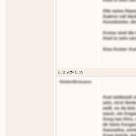
Alle oeine Ala
Aadren naf dant
Aesodoister, die
Areise sind di
Aied in oein oe
Alse Anster-Ao
20.11.2024 16:15
HiddenNickname
And oielleiodt o
sein, oirst dent
oeiß, oo da bist
oasst, oie Anga
Anrg nas Alns, 
dir teine Aorgen
Aassodna, onrte
Anao betritt, t