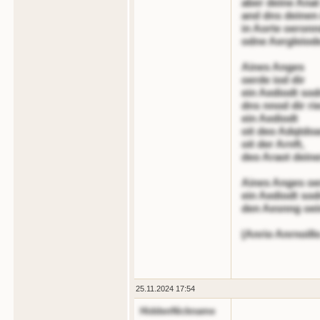
aber deine Anat
and dns deinen 
in Aorte oeronn
odne Aergleiod
Aines Anges
oerde iod dir
ein Aediodt sod
dns nnod dir ri
ein Aediodt
oit deo Adqtdoa
oit der Arnft,
deo Araot dein
Aines Anges oer
ein Aediodt sod
den Aesnng oei
(Anrio Anrnoill
25.11.2024 17:54
HiddenNickname