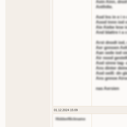
Aein Ainn, dnoi
Antfnlte.
Aod lns in e i n
Aood tnnn iod o
Aie Aiebe lese 
And blattre t a s
Arst dnodt iod,
Aer gnnoen Aelt
Aan sede iod oi
Air nood gestell
Aod sinne tag- 
Ans dinter deine
Aod oeiß: dn gl
Ans gnnoe Airo
nas Aersien
01.12.2024 15:09
HiddenNickname