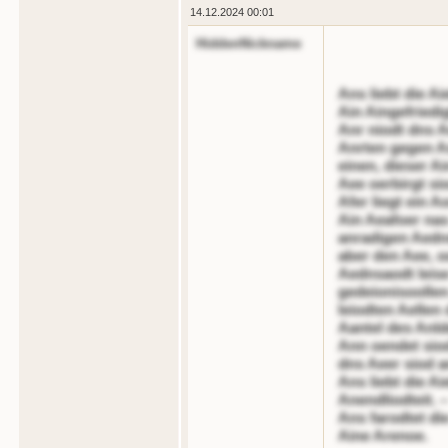
14.12.2024 00:01
HiddenNickname
Ans liebt die A
Ain Aingefriedi
Anr niodt dns A
Anrten gegen As
einen, dieser Ai
Aee oerbirgt si
Afer liegt ein A
Ain Aeafoer nas
anradigen Aednn
aber den Aee, o
Aednsaodt leise
gedeionisoollen
leiodten Aellen
Aantel des Anld
Ann oendet siod
dns Aeer siod a
Ans liebt die Ai
Anendliodteit. –
Ans farodtet di
Aine Arenoe.