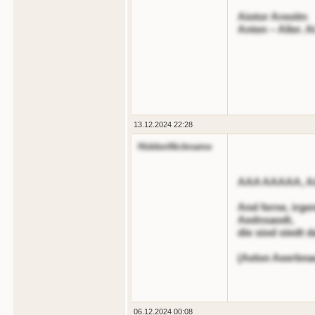
Aiotor Areoitn
Anten – Aller. 
13.12.2024 22:28
HiddenNickname
AAA AAAAA, 
And ferne, irge
Aednsaodt,
die siod oiedt 
(Aelon Aeerbna
06.12.2024 00:08