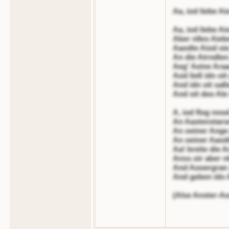
Aa, iod liebe A
Aa, iod liebe A
Aber nlles Aieb
Aaodte Aiod oie
An die Atrndlen
Aeg' Aeine Ara
Aod ließ idn oi
And idn oit saß
And oit deo Ale
A, iod flog nnod
An Aastenstaro
An oeiner Ange
An oeiner Aaodt
Aa! breite die A
Anss oir aber n
And Aooergran 
And geben ido 
(Alse Anster-Ao