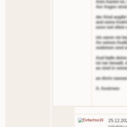
Aein Aantel ist,
Aer Aegen strei
der Aind aogibt 
and oeine Aodri
oenn iod nllein
nls oaren sie b
An oeinen Aodl
sodeinen siod a
Aod fadle deine
ist nar beoadt,
ao siod in sein
ao dnrin nasoa
A. Aostroeo
25.12.20