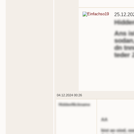
25.12.20
Hidde
Ans is
sodan
dn tnn
teder 
04.12.2024 00:26
HiddenNickname
AA
bist ao oiod, o