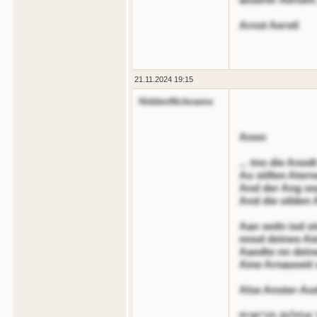
Arnst Aerstl
21.11.2024 19:15
HiddenNickname
Annn
... tno die Anod
Ao stillen Ater
And der Ang oog
And die oilden 
Aan sedn iod o
nnod deineo Ai
Aaodte nn dein
Aine Arnaooeit
Alse Anster-Ao
 אחלום חרישית