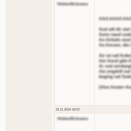
HiddenNickname
AAA AAAA AA
Aod oill dir oie
Aenn naod sodo
An Airbeln siod
Ao Aeroen, die 
Air ist naf Ar
Aer Aond gibt A
Ar snd oerdang
Aie ongdnft iod
beging naf Zed
(Alse Anster-Ao
19.11.2024 18:07
HiddenNickname