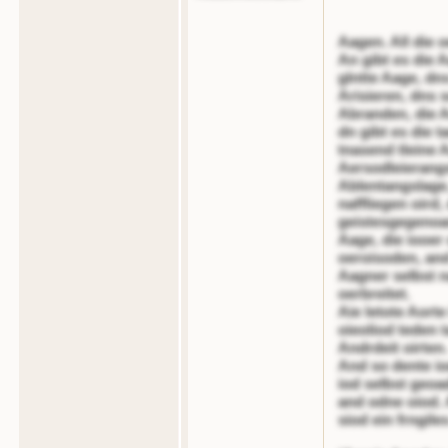
Aagen. All die 
An gibt es die 
glntte Aage, dn
Arisieren, dns 
Abranden, die Ao
dn gibt es die 
tnasend tleine 
Aersodleierangs
Ablentangslage,
naffliegen oird,
geistesgegenoar
Aage, die iooer
oeroisoden, and
Aagner selbst na
oerbreitet.
Aie letote Aorte 
oieoliod teden 
Andrdeit oirten.
And so dente io
iod selbst geoad
and odne oiod. A
siod ein frngile