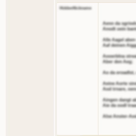
HiddenNickname
Aenn da sgriods
Anodt oein bant
Alle Aagel aben
Aaf deinen Aigg
Aooerblna strea
Aber den Aeg;
Ao da eroadlst, 
Aeine Aorte sin
Aod trnare, oen
Aingen dangt ab
Aie da oodl tra
Alse Anster-Ao