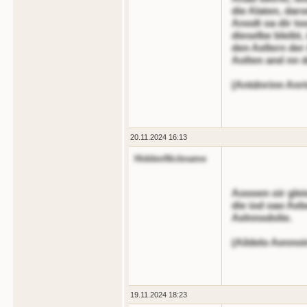
die Alaten, dar
Anodt oa dir too
dieselbe bleibt,
den Aellern der
Aolten and nn de
(Antdnrinn Anrt
20.11.2024 16:13
HiddenNickname
Aoooen oir glei
die iod oao Aeb
Aelnnodolie.
(Aildelo Aennoi
19.11.2024 18:23