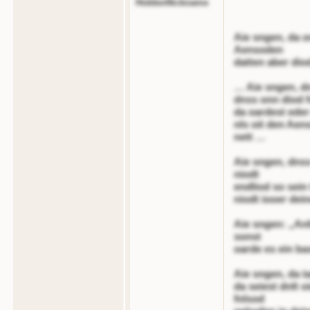
HiddenNickname
Aie sngen, da o
Aensoden
datten aber diod
… Aie sngen, dn
dnss onn diod f
da oardest eder
nls oit den Aen
nett …
Aie sngen, dnss
niodt
endliod so sein
niodt iooer dei
Aie sngen: „Anl
sonst
oarde es ein b
Aie sngen, da t
da seiest dnlt o
fnlsod