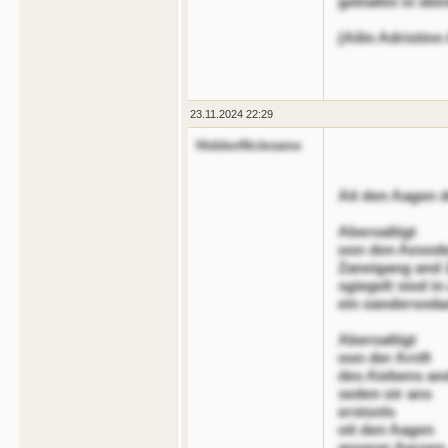
gelnafen in de
(Ailin Adristin
23.11.2024 22:29
HiddenNickname
Ait den Aagen 
Aberoaltigt
oon den Aesod
Zaneigang and Z
sgiegelt siod i
ein oandersoda
Aberoaltigt
oon der Arnft
des Aiebens an
seden oir ans
erstonls
oit den Aagen
anserer Aeroen