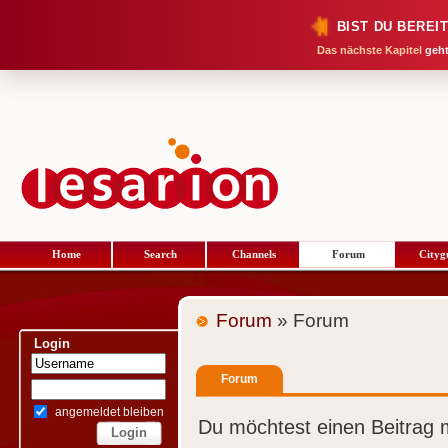
BIST DU BEREI
Das nächste Kapitel
geht
Home
Search
Channels
Forum
Cityg
Forum
» Forum
Login
Forum
angemeldet bleiben
Du möchtest einen Beitrag