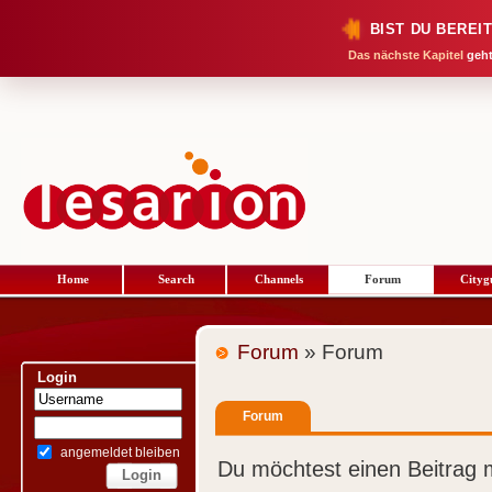
BIST DU BEREI
Das nächste Kapitel
geht
Home
Search
Channels
Forum
Cityg
Forum
» Forum
Login
Forum
angemeldet bleiben
Du möchtest einen Beitrag