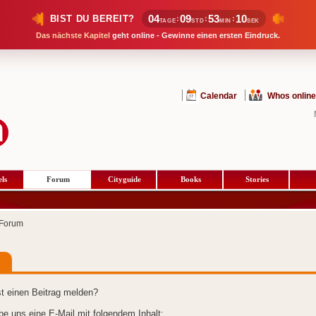
04
09
53
09
BIST DU BEREIT?
:
:
:
TAGE
STD
MIN
SEK
Das nächste Kapitel
geht online - Gewinne einen ersten Eindruck.
Calendar
Whos online
ls
Forum
Cityguide
Books
Stories
Forum
t einen Beitrag melden?
ibe uns eine E-Mail mit folgendem Inhalt: