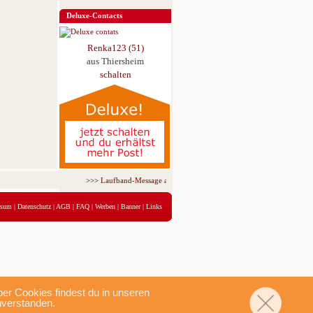
Deluxe-Contacts
Renka123 (51)
aus Thiersheim
schalten
>>>
Laufband-Message ab nur 5,95 € für 3 Tage!
<<<
ssum
|
Datenschutz
|
AGB
|
FAQ
|
Werben
|
Banner
|
Links
r Cookies findest du in unseren
nverstanden.