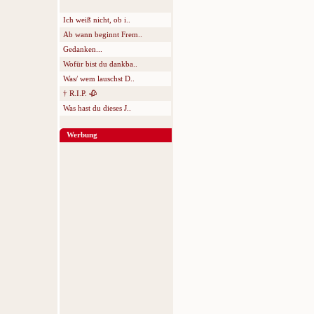
Ich weiß nicht, ob i..
Ab wann beginnt Frem..
Gedanken...
Wofür bist du dankba..
Was/ wem lauschst D..
† R.I.P. 🥀
Was hast du dieses J..
Werbung