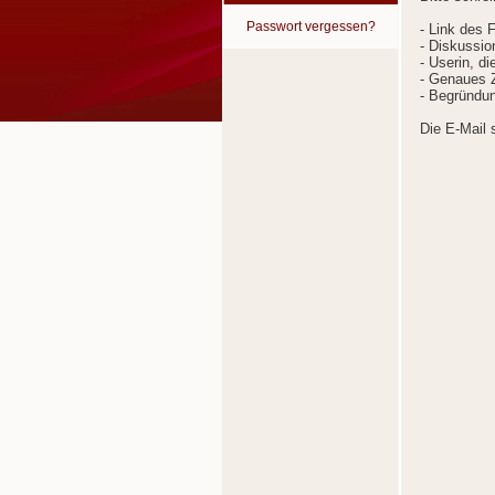
Passwort vergessen?
- Link des 
- Diskussion
- Userin, d
- Genaues Z
- Begründun
Die E-Mail 