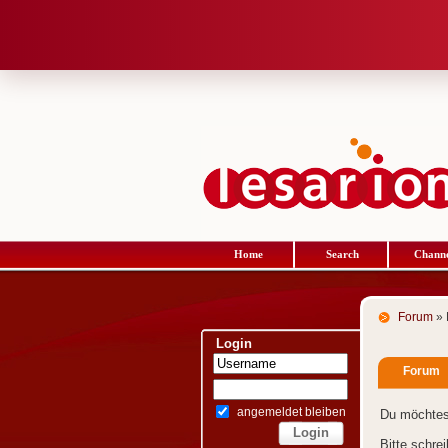
Home
Search
Channe
Forum
» 
Login
Forum
angemeldet bleiben
Du möchtes
Bitte schre