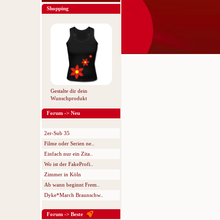
Shopping
Gestalte dir dein
Wunschprodukt
Forum -> Neu
2er-Sub 35
Filme oder Serien ne..
Einfach nur ein Zita..
Wo ist der FakeProfi..
Zimmer in Köln
Ab wann beginnt Frem..
Dyke*March Braunschw..
Forum -> Beste