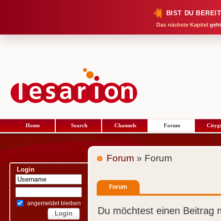
BIST DU BEREI
Das nächste Kapitel
geht
Home
Search
Channels
Forum
Cityg
Forum
» Forum
Login
Forum
angemeldet bleiben
Du möchtest einen Beitrag