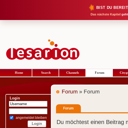
BIST DU BEREI
Das nächste Kapitel
geht
Home
Search
Channels
Forum
Cityg
Forum
» Forum
Login
Forum
angemeldet bleiben
Du möchtest einen Beitrag