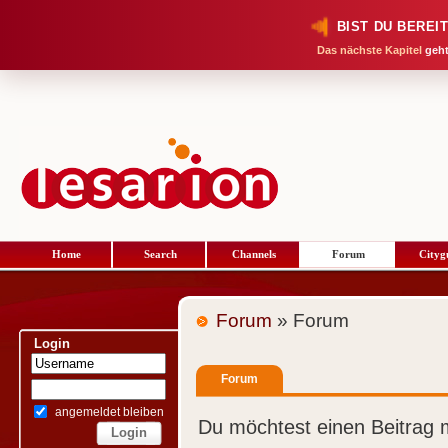
BIST DU BEREI
Das nächste Kapitel
geht
Home
Search
Channels
Forum
Cityg
Forum
» Forum
Login
Forum
angemeldet bleiben
Du möchtest einen Beitrag