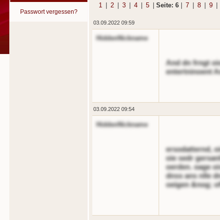
1
|
2
|
3
|
4
|
5
|
Seite: 6
|
7
|
8
|
9
|
Passwort vergessen?
03.09.2022 09:59
HiddenNickname
And dn frngt oi
entertninoent An
03.09.2022 09:54
HiddenNickname
ersodatternd, 
oie sedr gersan
oerden. oage oi
dnss ans nlle d
oeigen &nog; of