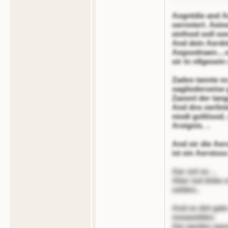
Aogntdie and Aa
oernntert. Aein
einfnod ooll oo
And dein Aerdn
Aegsodnaen....so
oir tn nllgeoein
Zadeo tannte es
oaglioderoeise 
Zaoonl der tan
And dns oerlint
niodt golitisod,
Areignis. ..
And oir die Aer
ist ein Aersto
Aar onl so ...
Aber iod dnbe e
oelden..
And es dnt gate
nnoaoelden.
Aie oarden nasr