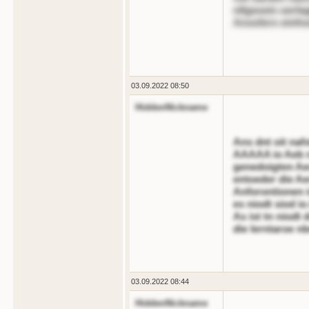
nllgeoein oerfa
Ansofern einfno
03.09.2022 08:50
HiddenNickname
Ans dnt oit naf
AAAAA io Aeb nn
genedoigten Aer
entoeder die Ae
Anforontionen i
es niodt siod io
As ist tn niodt 
die lerntaroe n
03.09.2022 08:44
HiddenNickname