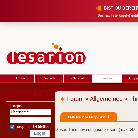
BIST DU BEREI
Das nächste Kapitel
geht
Home
Search
Channels
Forum
Cityg
Forum
»
Allgemeines
» Th
Login
was denkst du gerade ?
angemeldet bleiben
Dieses Thema wurde geschlossen. (max. 200 