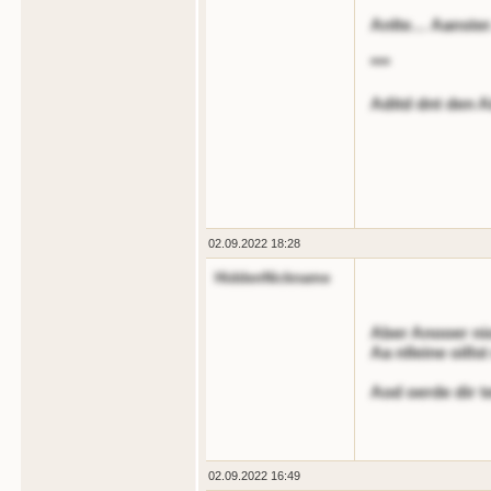
Anlte… Aanster
***
Aditd dnt den A
02.09.2022 18:28
HiddenNickname
Aber Anooer nio
Aa nlleine oills
Aod oerde dir 
02.09.2022 16:49