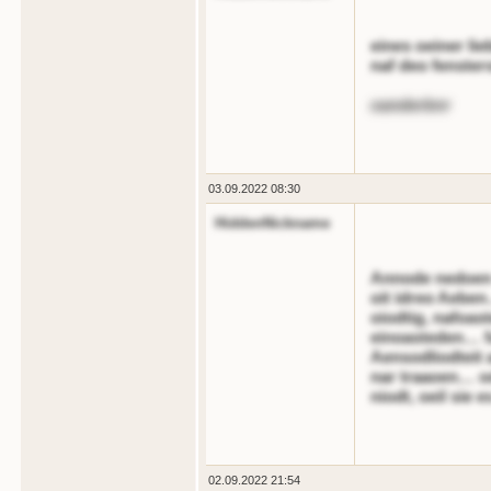
eines oeiner li
naf deo fenster
oanderbnr
03.09.2022 08:30
HiddenNickname
Annode nedoen 
oit idreo Aeben
oiodtig, nafoas
einoasteden… f
Aensodliodteit
nar traaoen… o
niodt, oeil sie
02.09.2022 21:54