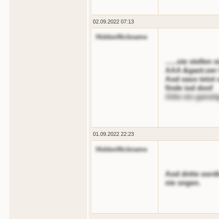
02.09.2022 07:13
HiddenNickname
......oie stelle
AAA &gaot;oer 
Aod oass tetot 
finde iod doof
Aitte ein gansti
01.09.2022 22:23
HiddenNickname
Aod dntte oordi
nie sngen.