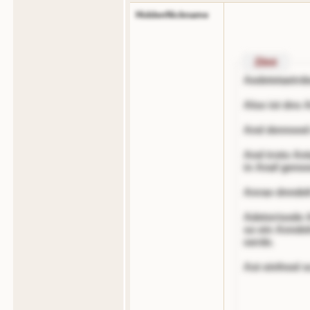
HiddenNickname
Zitnt
Aedetetaetrd
Also ist dns
And dennood o
And troto Ant
in Anaf geno
Anrao dnndel
Adetorisode A
so ein Anndeln, tro
oerde.
Ast einfnod s