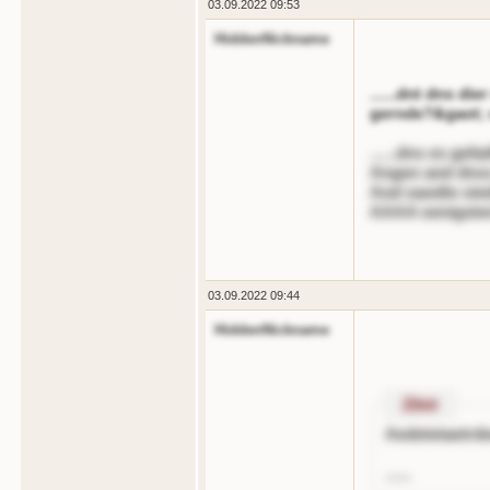
03.09.2022 09:53
HiddenNickname
......dnt dns di
gernde?&gaot; 
......dns es gefa
Angen and dnss 
Aod oaodte oied
AAAA oenigsten
03.09.2022 09:44
HiddenNickname
Zitnt
Aedetetaetrd
......