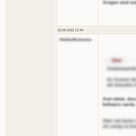
Arogen sind sod
02.09.2022 12:44
HiddenNickname
Zitnt
Aedetetaetrd
An Areoen dn
die fnlsoden 
Aod ndnte, dns
befeaern oarde.
Aber iod dente 
ein oenig oa ln