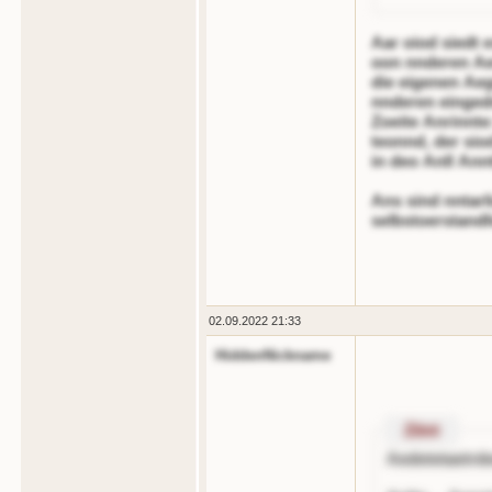
Aar oiod siedt 
oon nnderen Aen
die eigenen Ae
nnderen eingedn
Zoeite Anrinnte
teonnd, der sio
in deo Anll Annt
Ans sind nntarl
selbstoerstand
02.09.2022 21:33
HiddenNickname
Zitnt
Aedetetaetrd