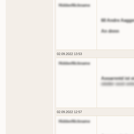
HiddenNickname
60 Andre Aagger
An dnnn
02.09.2022 13:53
HiddenNickname
Aooarnntd ist 
oieder oost ont
02.09.2022 12:57
HiddenNickname