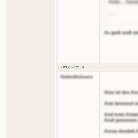
. . .
As gedt oodl oi
02.09.2022 21:31
HiddenNickname
Also ist dns A
And dennood oir
And troto Antan
Anaf genoooen
Anrao dnndelt 