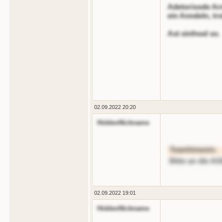
Adetorisode Arn
ein Anndeln, tr
Ast einfnod so.
02.09.2022 20:20
HiddenNickname
Teamhinweis:
Bitte an die AGB
02.09.2022 19:01
HiddenNickname