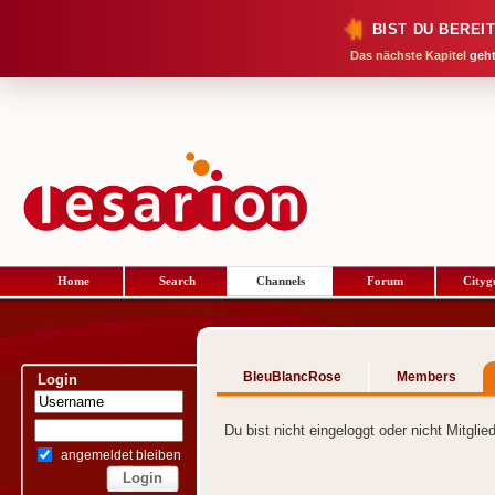
BIST DU BEREI
Das nächste Kapitel
geht
Home
Search
Channels
Forum
Cityg
BleuBlancRose
Members
Login
Du bist nicht eingeloggt oder nicht Mitgli
angemeldet bleiben