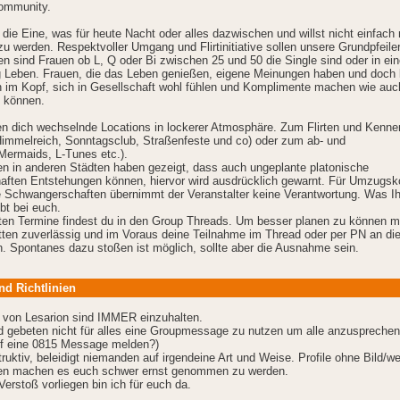
ommunity.
die Eine, was für heute Nacht oder alles dazwischen und willst nicht einfach 
u werden. Respektvoller Umgang und Flirtinitiative sollen unsere Grundpfeiler
 sind Frauen ob L, Q oder Bi zwischen 25 und 50 die Single sind oder in ein
 Leben. Frauen, die das Leben genießen, eigene Meinungen haben und doch 
 im Kopf, sich in Gesellschaft wohl fühlen und Komplimente machen wie auc
 können.
en dich wechselnde Locations in lockerer Atmosphäre. Zum Flirten und Kenne
Himmelreich, Sonntagsclub, Straßenfeste und co) oder zum ab- und
Mermaids, L-Tunes etc.).
en in anderen Städten haben gezeigt, dass auch ungeplante platonische
aften Entstehungen können, hiervor wird ausdrücklich gewarnt. Für Umzugsk
e Schwangerschaften übernimmt der Veranstalter keine Verantwortung. Was Ih
bt bei euch.
ten Termine findest du in den Group Threads. Um besser planen zu können 
itten zuverlässig und im Voraus deine Teilnahme im Thread oder per PN an di
n. Spontanes dazu stoßen ist möglich, sollte aber die Ausnahme sein.
nd Richtlinien
 von Lesarion sind IMMER einzuhalten.
d gebeten nicht für alles eine Groupmessage zu nutzen um alle anzusprechen
uf eine 0815 Message melden?)
ruktiv, beleidigt niemanden auf irgendeine Art und Weise. Profile ohne Bild/w
en machen es euch schwer ernst genommen zu werden.
 Verstoß vorliegen bin ich für euch da.