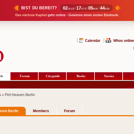
02
17
05
43
BIST DU BEREIT?
:
:
:
TAGE
STD
MIN
SEK
Das nächste Kapitel
geht online - Gewinne einen ersten Eindruck.
Calendar
Whos online
ls
Forum
Cityguide
Books
Stories
s
» Flirt Heaven Berlin
aven Berlin
Members
Forum