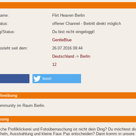
Name:
Flirt Heaven Berlin
atus:
offener Channel - Beitritt direkt möglich
/Status:
Du bist nicht eingeloggt!
GentleBlue
esteht seit dem:
26.07.2016 09:44
Deutschland
->
Berlin
12
tweet
hreibung
community im Raum Berlin.
bung
che Profilklickerei und Fotoüberraschung ist nicht dein Ding? Du möchtest dic
cheln, Ausstrahlung und kleine Faux Pas entscheiden? Dann komm in unsere F