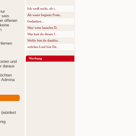
Ich weiß nicht, ob i..
nur
Ab wann beginnt Frem..
 sein.
er offenen
Gedanken...
keine
Was/ wem lauschst D..
h
Was hast du dieses J..
Wofür bist du dankba..
nlernen
welches Lied bist Du..
Werbung
osten und
r daraus
möchten
e Admina
 (würdest
enig