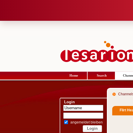
Home
Search
Channe
Channel
Login
Flirt He
angemeldet bleiben