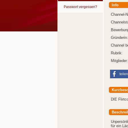
Info
Passwort vergessen?
Channel-
Channelst
Bewerbung
Gründerin:
Channel b
Rubrik:
Mitglieder:
teilen
Kurzbesc
DIE Flirt
Beschrei
Unpersönli
für ein Lä