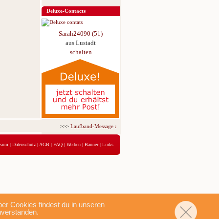
Deluxe-Contacts
Sarah24090 (51)
aus Lustadt
schalten
>>>
Laufband-Message ab nur 5,95 € für 3 Tage!
<<<
ssum
|
Datenschutz
|
AGB
|
FAQ
|
Werben
|
Banner
|
Links
r Cookies findest du in unseren
nverstanden.