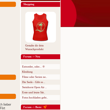
Shopping
Gestalte dir dein
Wunschprodukt
Forum -> Neu
Entweder, oder... 🌞
Kleidung
Filme oder Serien ne..
Die Seele - Gibt es ..
Steinhorst Open Air ..
Erste und letzte Sät..
Fotos hochladen geht..
h lieber
Forum -> Beste
lirt