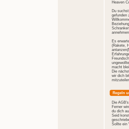
Heaven C
Du suchst 
gefunden z
Willkommen
Beziehung
Schranken
annehmen
Es erwart
(Rakete, 
antanzen(
Erfahrung
Freundsch
ungewollt
macht blei
Die nächs
wir dich b
mitzuteile
Regeln u
Die AGB's
Ferner wir
du dich a
Seid konst
geschrieb
Sollte ein