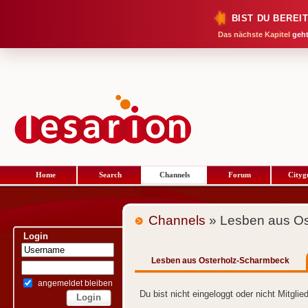
BIST DU BEREI
Das nächste Kapitel
geht
Home
Search
Channels
Forum
Cityg
Channels
» Lesben aus Os
Login
Lesben aus Osterholz-Scharmbeck
angemeldet bleiben
Du bist nicht eingeloggt oder nicht Mitgli