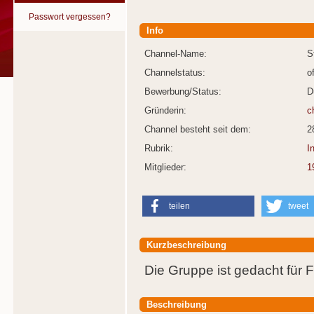
Passwort vergessen?
Info
Channel-Name:
S
Channelstatus:
o
Bewerbung/Status:
D
Gründerin:
c
Channel besteht seit dem:
2
Rubrik:
I
Mitglieder:
1
teilen
tweet
Kurzbeschreibung
Die Gruppe ist gedacht für 
Beschreibung