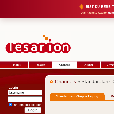
BIST DU BEREI
Das nächste Kapitel
geht
Home
Search
Channels
Forum
Cityg
Channels
» Standardtanz-
Login
Standardtanz-Gruppe Leipzig
M
angemeldet bleiben