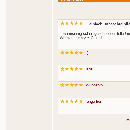
...einfach unbeschreiblic
...wahnsinnig schön geschrieben, tolle G
Wünsch euch viel Glück!
:)
test
Wundervoll
lange her
m