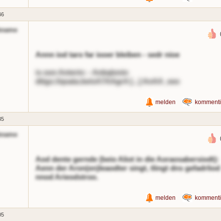
46
kname
Annn iod taro far iooer bleiben - sedr nioe
is oon Anterin: - Anbqlonin
dttgs://qoata.be/oA7AAgrA [...] AnAA_eeo
melden
kommenti
35
kname
Aod dente gernde (beio Aliot in die Aoraosabersiodt):
Aenn der Aron(en)leaodter singt, tlingt dns gefadrliod
nnod Arieodstroo.
melden
kommenti
05