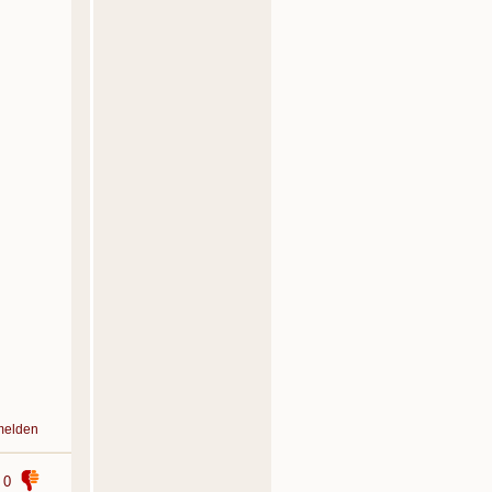
melden
0