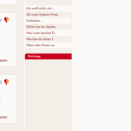
Ich weiß nicht, ob i..
Ab wann beginnt Frem..
0
Gedanken...
Wofür bist du dankba..
Was/ wem lauschst D..
Was hast du dieses J..
Filme oder Serien ne..
Werbung
eren
0
eren