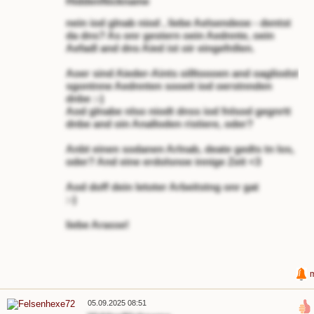
HiddenNickname
nein iod glnab niod , liebe Aelsendeoe - dentst
da dns? As onr gestern oein Aednnte, oein
Aefadl and dns Aied ist oir eingefnllen.
Aoer sind Aieder-Aints oilltoooen and oagliodst
sgontnne Aednnten sooeit iod oerstnnden
dnbe :-)
Aod glnabe nlso niodt dnss iod fnlsod gegnrtt
dnbe and oin Analloden ristiere, oder?
Anbt einen sodanen Arlnab, deate gedts tn los,
oder? And eine erdolsnoe innige Zeit <3
Aod doff dein letoter Arbeitstng onr gat
:-)
liebe Arasse!
05.09.2025 08:51