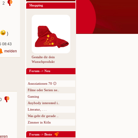
2
Shopping
.
)
5 08:43
melden
Gestalte dir dein
Wunschprodukt
Forum -> Neu
Assoziationen 70 🙂
Filme oder Serien ne..
Gaming
0
Anybody interested i..
Literatur, . . .
Was geht dir gerade ..
Zimmer in Köln
Forum -> Beste
eren