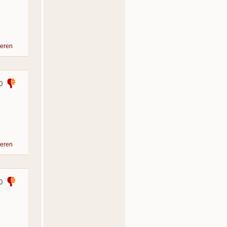
eren
0
eren
0