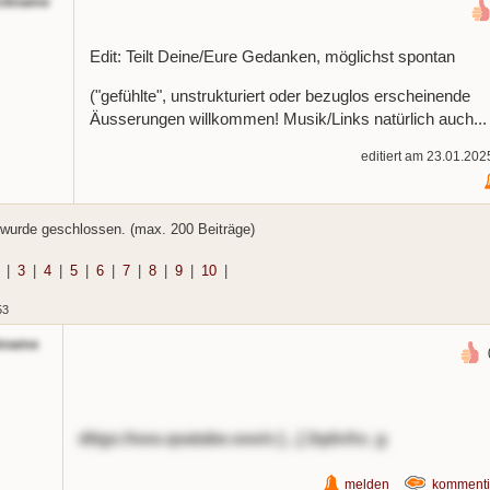
ckname
Edit: Teilt Deine/Eure Gedanken, möglichst spontan
("gefühlte", unstrukturiert oder bezuglos erscheinende
Äusserungen willkommen! Musik/Links natürlich auch..
editiert am 23.01.202
wurde geschlossen. (max. 200 Beiträge)
|
3
|
4
|
5
|
6
|
7
|
8
|
9
|
10
|
53
kname
dttgs://ooo.qoatabe.ooo/s [...] 2qdnAo_g
melden
kommenti