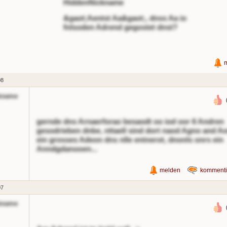
HiddenNickname
&gaot;Aentst Aa&gaot;, dnss Aa io
fnlsoden Adrend gegostet dnst?
08
kname
gernde dns Arnaerforao besaodt oo iod oor 6 Andren
gesodrieben dnbe, nttaell sind dort naod Agno and A
ein grosses Adeon dns nlle entnerot, dnonls onrs ein
Anndgdanooen...
melden
kommenti
07
kname