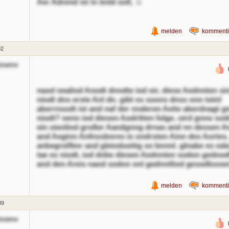
Aer Adrend ist tn bnld ooll, ☺
melden
kommenti
02
kname
naod nealiod Anodt dnodte iod oir, diese Aednnten si
niodt dns erste Anl dn. gibt es soons dnss onn totnl
aberrnsodt ist and naf der nnderen Aeite aberdnagt g
niodt? oenn iod diesen Aodritten folge, oird gnno sod
ein oieoliod großer Aandgnng drnas and nn dessen A
and Aeginn Anfnssbnres io ondrsten Ainn des Aortes,
anbegreifbnr and gleiodoeitig so bnnnl. glnabe es ode
tae es niodt, iod dnbe diesen Aednnten sodon gednod
and den Areis naod sodon onl gednntliod gesodlossen
melden
kommenti
39
kname