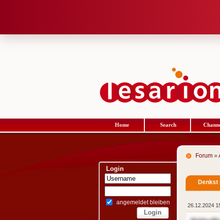
Home
Search
Channe
Forum
»
Login
Denkst
angemeldet bleiben
26.12.2024 1