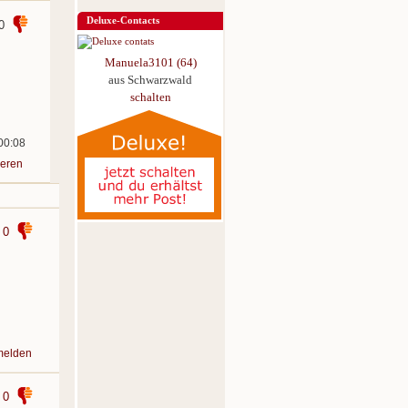
Deluxe-Contacts
0
Manuela3101 (64)
aus Schwarzwald
schalten
 00:08
eren
0
melden
0