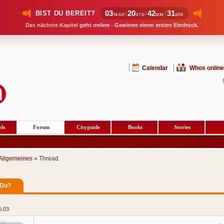
03
20
42
30
BIST DU BEREIT?
:
:
:
TAGE
STD
MIN
SEK
Das nächste Kapitel
geht online - Gewinne einen ersten Eindruck.
Calendar
Whos online
ls
Forum
Cityguide
Books
Stories
Allgemeines
» Thread
 Du?
5:03