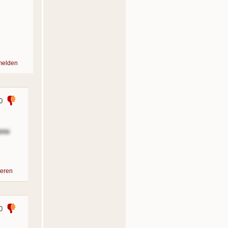
melden
0
ono
eren
0