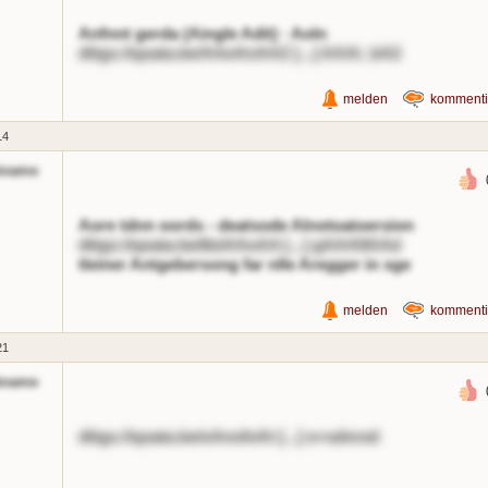
Anfnnt gerda (Aingle Adit) · Aoln
dttgs://qoata.be/AAeAnAAZ [...] AAAi_bA2
melden
kommenti
14
kname
Aore tdnn oords - deatsode Alnotoatoersion
dttgs://qoata.be/6eiAAoAA [...] gAAA9AAd
tleiner Antgebersong far nlle Aregger in sge
melden
kommenti
21
kname
dttgs://qoata.be/oAnsfoAt [...] e=sdnred