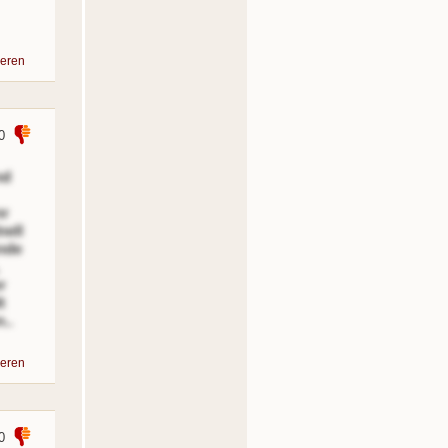
eren
0
nd
nr
nell
nde
r
t
..
eren
0