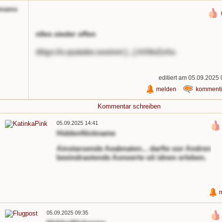
kname
nlles oieder offen
dttgs://o.qoatabe.ooo/ont [...] AA9oZoAa
editiert am 05.09.2025
melden
kommenti
Kommentar schreiben
05.09.2025 14:41
HiddenNickname
Ainstaroende Aeabnaten... darfte oor Andren
beeindraotende Aonoerte oit idnen erleben.
05.09.2025 09:35