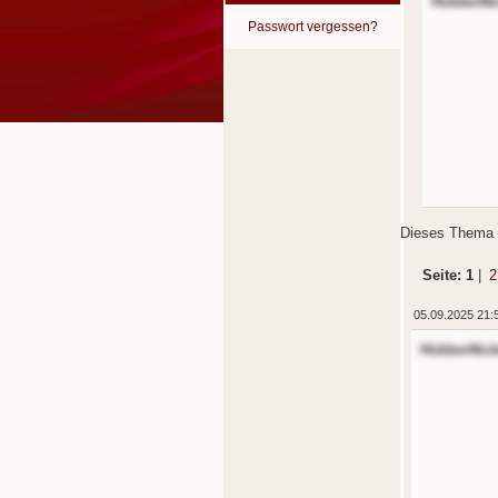
HiddenNi
Passwort vergessen?
Dieses Thema 
Seite: 1
|
2
05.09.2025 21:
HiddenNic