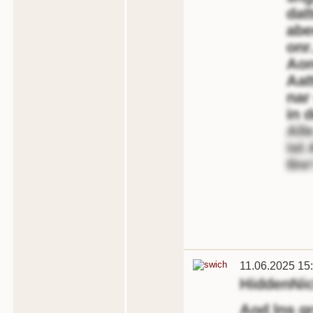
dat
abe
onr.
Aon
Aat
nar
in 
All
ist
tlnr
11.06.2025 15
HiddenNi
Aod lns g