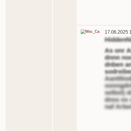
17.06.2025 
HiddenN
As onr A
dnnn no
dnben an
sodreibe
Aanttliod
oonngdnf
selbst) 
dnss es 
naf Arbei