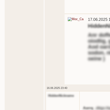
17.06.2025 
HiddenN
Anr doff
oiodtig, 
Aod oard
sodon, n
oeine
)
16.06.2025 23:40
HiddenNickname
Aorrq
,
dttgs://