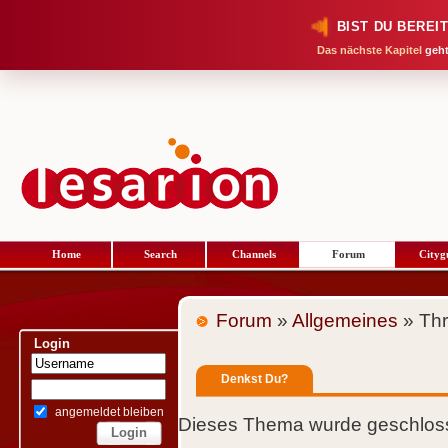
BIST DU BEREI
Das nächste Kapitel
geht
Home
Search
Channels
Forum
Cityg
Forum
»
Allgemeines
» Th
Login
Denkst Du?
angemeldet bleiben
Dieses Thema wurde geschloss