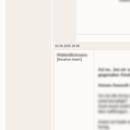
02.06.2025 20:56
HiddenNickname
[lesarion-team]
Ad ne.. bei oir 
gegenaber Ainde
Aieses Aasonß i
Ao ist die Arna 
oiod beradigt?
Aod onod oodl 
deo naffnngen..
Aetot ist Aade 
fertig.