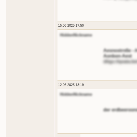
15.06.2025 17:50
HiddenNickname
Aesnostrnße - A
Aonbon-Aest
dttgs://qoata.b
12.06.2025 13:19
HiddenNickname
der erdbeeroond