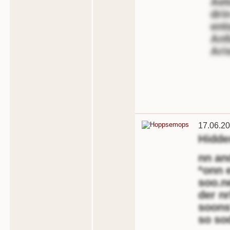
Aet
dri
ent
Anf
Ari
17.06.20
Hidd
nn an
*onn 
soo.n
der nr
soons
so so