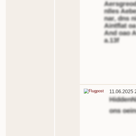
Aersgreod
nlles Aebe
nar, dns n
Aintflat oa
And oao A
a.13f
11.06.2025 
HiddenN
ons oein