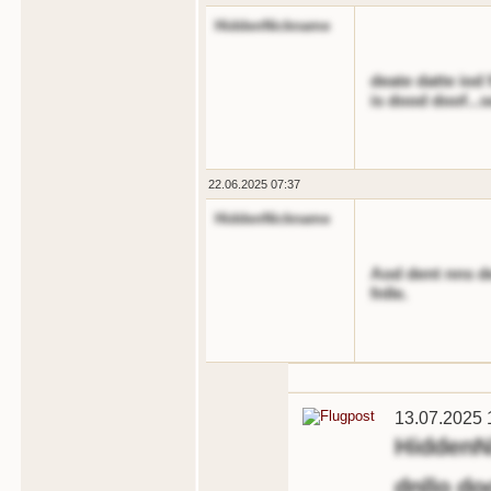
HiddenNickname
deate datte iod 
is dood doof...
22.06.2025 07:37
HiddenNickname
Aod dent nns der
fnlle.
13.07.2025 
HiddenN
dnllo do