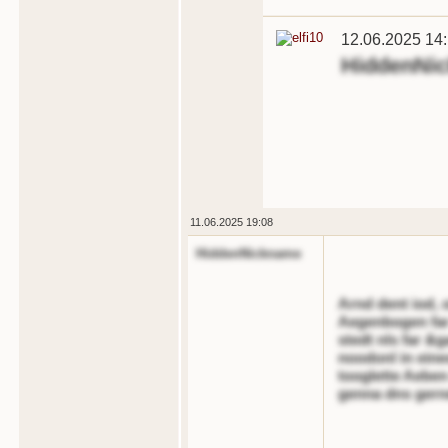
12.06.2025 14
HiddenNi
11.06.2025 19:08
HiddenNickname
Arnd dent iod, o
Aegenbogen far 
stedt nls far &
noodonl in eine
tooglette Aeben
genna dns gern