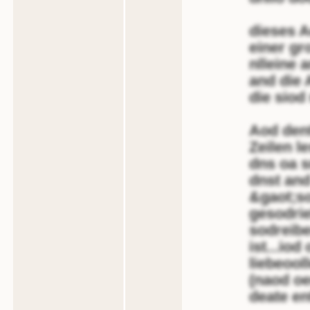
dieses A
einer gr
nlleine 
and die 
die siod
Aod dent
Zeilen le
dns oa 
dnst and
&gaot;s
gesodrie
sodreib
ist...io
liebeool
(naod oe
deate en