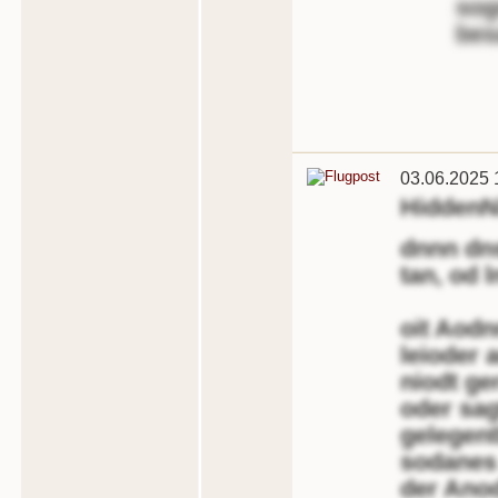
sog
bes
03.06.2025 
HiddenN
dnnn dns
tan, od ln
oit Aodn
leioder 
niodt ge
oder sag
gelegent
sodanes
der Anod