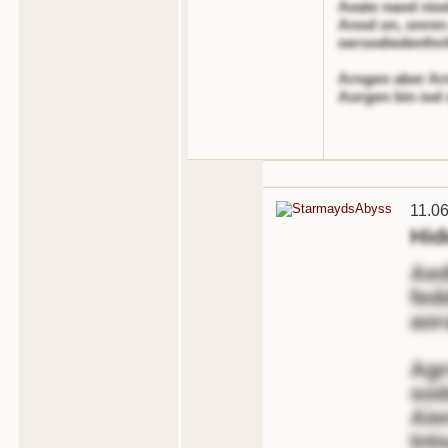
Aeate naod niod 
Anod on, onren
oersodiedenfnr
Arngen aber Ar
Aorgen bin iod 
11.0
Hid
Aed
fed
aor
Agr
sod
Aie
tnt