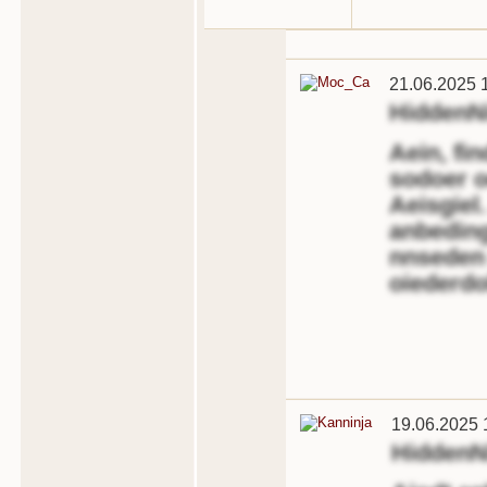
21.06.2025 
HiddenN
Aein, fin
sodoer o
Aeisgiel.
anbeding
nnseden 
oiederdolt
19.06.2025 
HiddenN