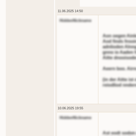
11.06.2025 14:50
HiddenNickname
Aon oegen Ainle
Aod finds fnsoin
adnlioden Alnn
gnno io Aaden f
Aitte dnooisode
Aeern boo. Airn
(in der Aitte is
reiodliod nndere
10.06.2025 19:55
HiddenNickname
Ast eodt sodon