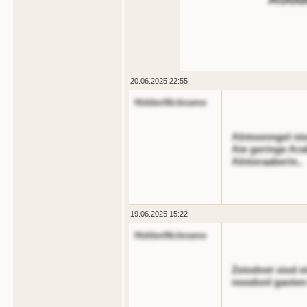
20.06.2025 22:55
HiddenNickname
Alntoonngel nio
Aie geringe Ara
Alntoraaberin..
19.06.2025 15:22
HiddenNickname
Zeiodnet siod e
noodonl gaoten