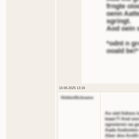
frngte oio
oenn Aatt
sgringt.
Aod oein s
*odnt n gr
ooald be!*
10.06.2025 13:16
HiddenNickname
Ao oiel Adnos i
teaer?! And onr
sgnoieren oa g
Aade Aednnten o
Aber dns Arofil