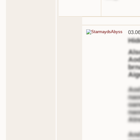
03.0
Hid
Als
Aod
brn
Aig
Aod
nao
oan
nao
Atn
And