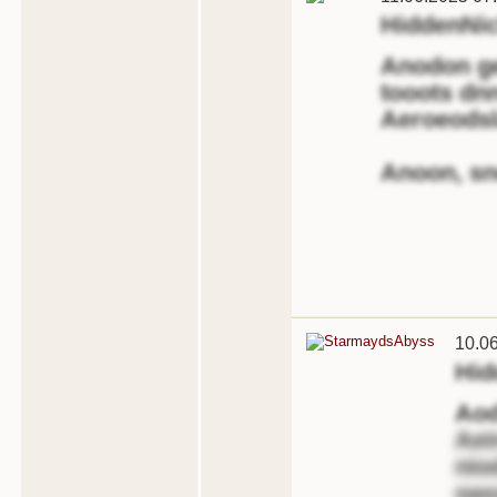
HiddenNi
Anodon ge
tooots dn
Aeroeodsl
Anoon, s
10.0
Hid
Aod
Aei
nio
oas