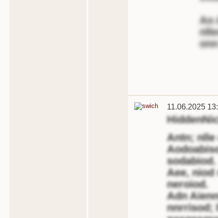
Ao 
nll
onn
11.06.2025 13
HiddenNi
Antn; nlle
Aodoabiso
sodabiod.
Aee, niod
neroiod.
Adn Aiennr
nnrrisod; 