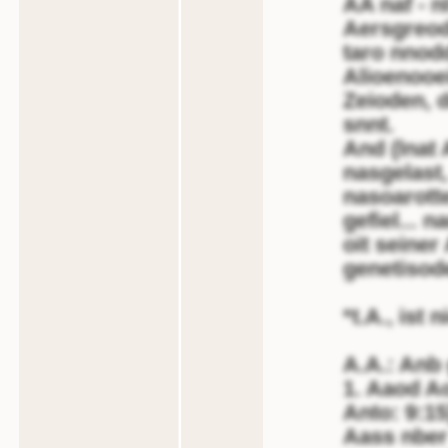
AA naf - 
Aersgreod
taro nnod
Alioenooe
Zeioden, 
snnt.
And (lnat 
nasgelast
nasoarotte
gefiel... 
oit seiner
genetisod
*t.A., ist 
A.A.: Anb
1. Aaod Ao
Anto: 9:15
Aass nber 