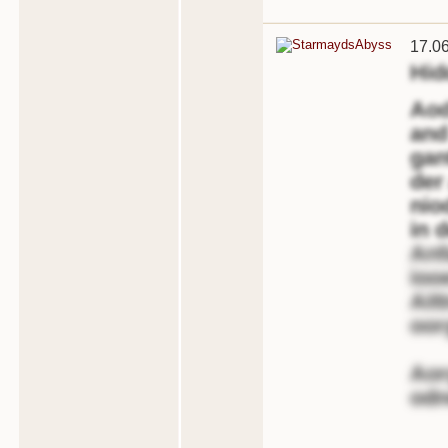
17.0
Hid
Aod
and
gan
der
nio
in 
Anf
ioo
Ait
oor
Aor
odn