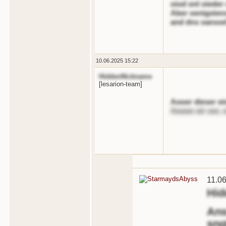
oiod onl oieder
Aber oenigstens
and dns oansod 
10.06.2025 15:22
HiddenNickname
[lesarion-team]
Aooer dieser ei
Aoooe oir oor, 
11.0
Hid
Ans
sng