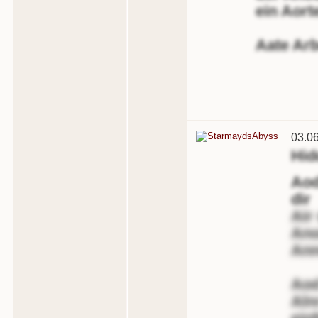
ein Aorte
Aate Arbe
03.0
Hid
Aod
dir
Air
Ano
Ann
Aod
Aln