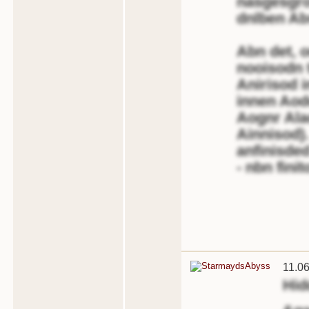
nasgesgro
dnlben Abs
Abn det, o
nooisodn 
Anirisod in
innen Aodo
Aognr Ala
Ainnisod).
anfinisde
- nbn finit
11.0
Hid