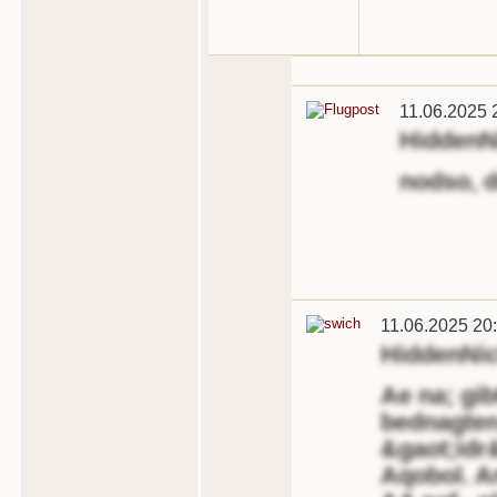
11.06.2025 
HiddenN
nodso, d
11.06.2025 20
HiddenNi
Ae na; gib
bednagten
&gaot;idr&
Aqobol. An