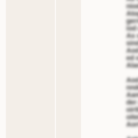
nio
Ato
ger
iod
As 
sin
Aod
ed 
Ala
Aod
nnd
Aan
der
oir
oit
Aort