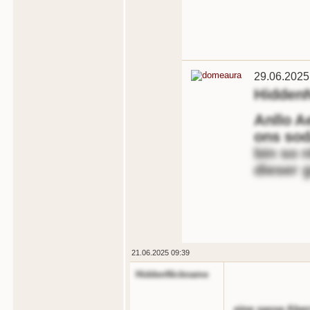
29.06.2025
Hidden
Anllo A
ons so
bin so n
dieser 
21.06.2025 09:39
HiddenNickname
eine sasse Abe