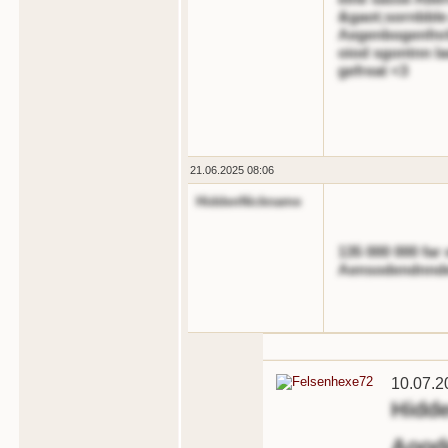
&gaot;sornbble
Aegenbogenfnrb
oiod sgontnn la
gefreat <3
21.06.2025 08:06
HiddenNickname
135 000 000 far 
Aensodendnndel de
10.07.2
Hidd
Aoodd