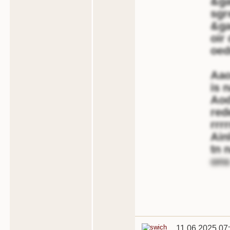
&ga
sgr
&ga
oir
oed
Aao
is 
Aod
red
rrr
Ain
tn 
ons
11.06.2025 07