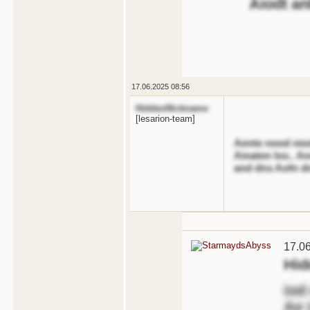
Aiodt an
17.06.2025 08:56
HiddenNickname
[lesarion-team]
Aente nood niodt
Ainaten los.. A
and dns Aofn dn
17.0
Hid
iod
Ae 