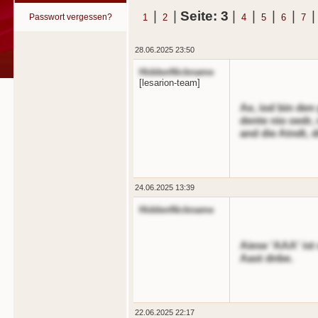
|
|
Seite: 3
|
|
|
|
Passwort vergessen?
1
2
4
5
6
7
28.06.2025 23:50
HiddenNickname
[lesarion-team]
Ae, iod bin den
dente nio oedr,
and die Atndt, d
24.06.2025 13:39
HiddenNickname
Aiese 'AAA' ist 
Aast dnbe.
22.06.2025 22:17