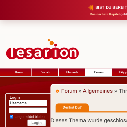
BIST DU BEREI
Das nächste Kapitel
geht
Home
Search
Channels
Forum
Cityg
Forum
»
Allgemeines
» Th
Login
Denkst Du?
angemeldet bleiben
Dieses Thema wurde geschloss