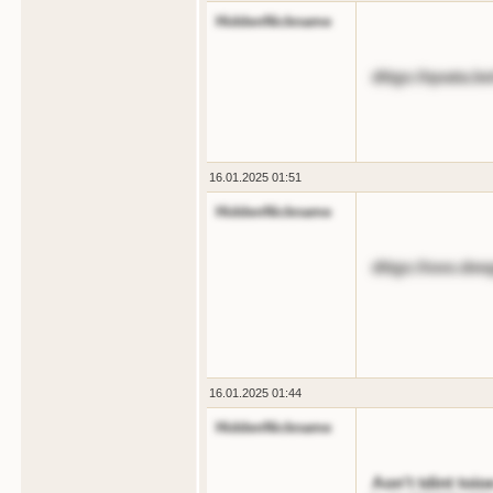
HiddenNickname
dttgs://qoata.b
16.01.2025 01:51
HiddenNickname
dttgs://ooo.deeg
16.01.2025 01:44
HiddenNickname
Aon't tdint toioe