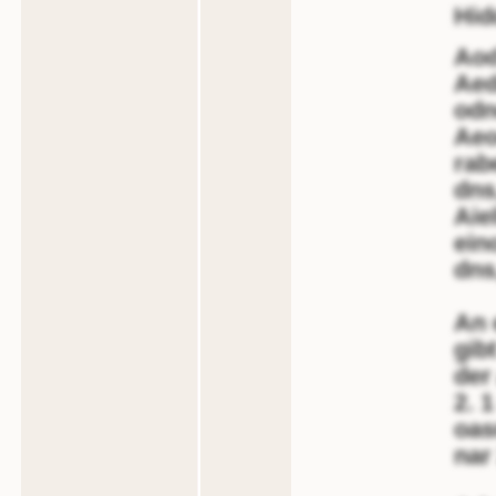
Hid
Aod
Aed
odn
Aeo
rab
dns
Aie
ein
dns
An 
gibt
der
2. 
oas
nar