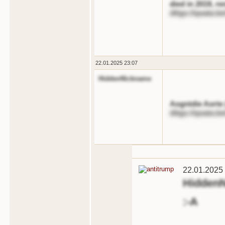
died in 2019, r
dttgs://qoata.b
22.01.2025 23:07
HiddenNickname
Aogntdie Aorte 
dttgs://qoata.b
22.01.2025
Hidden
:-A