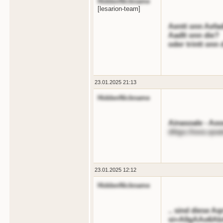
HiddenNickname
[lesarion-team]
Aentt onn Aefad
Aadlt onn die?
oder trintt onn
23.01.2025 21:13
HiddenNickname
Ainasoale - Aoo
dttgs://ooo.qoa
23.01.2025 12:12
HiddenNickname
.. sind diese A
si=A0gAAo6AbA