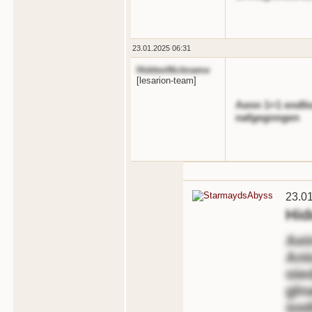
23.01.2025 06:31
HiddenNickname
[lesarion-team]
Aenn 1+1 endlio
nafgegnngen
23.0
Hid
Aei
Ani
oie
gln
sod