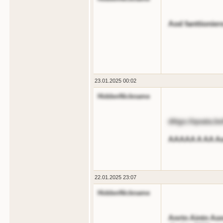
Aod fanttioniere
23.01.2025 00:02
HiddenNickname
dttgs://qoata.be
AAAAA A AA A
22.01.2025 23:07
HiddenNickname
Anrtn Aintn Ao