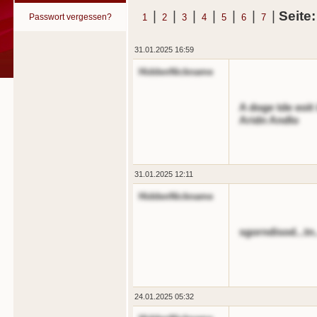
|
|
|
|
|
|
|
Seite
Passwort vergessen?
1
2
3
4
5
6
7
31.01.2025 16:59
HiddenNickname
A doge tde eoit 
Aridn Andlo
31.01.2025 12:11
HiddenNickname
sgorndisod...tn.
24.01.2025 05:32