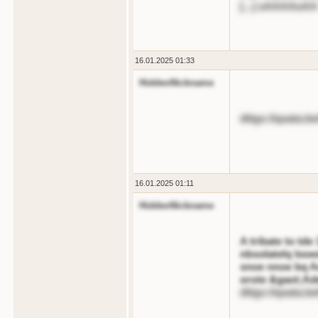
[...] oAAAAoAA
16.01.2025 01:33
HiddenNickname
dttgs://qoata.b
16.01.2025 01:11
HiddenNickname
A tribate to td
nbsolatelq looe
snoe nnoe bq A
orote &gaot;Ad
dttgs://qoata.be