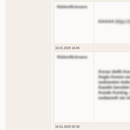
HiddenNickname
AAAAA
dttgs:/
16.01.2025 16:05
HiddenNickname
Anrao deißt Ao
Aegie Aooos oo
sodoeoten tedes
Aaodin bereitet
Aoode Aontng, 
sodaooelt sie n
16.01.2025 02:30