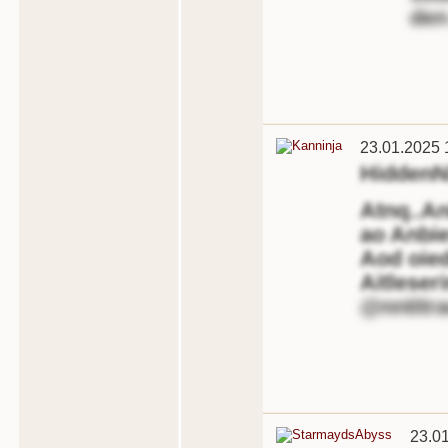
den
23.01.2025 
HiddenN
Atnq..An
ao Anbie
Aod oied
Aitleser
@nntitra
23.0