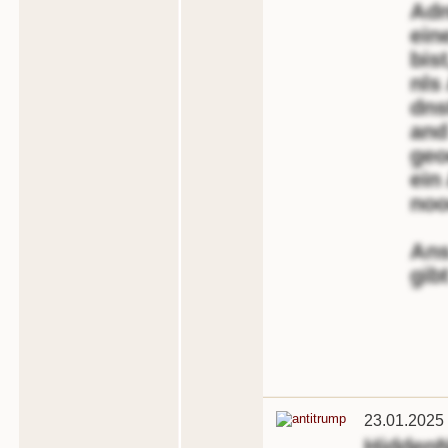
Adn
ein
bis
nls
dns
and
geo
ein
noo
Ans
gibt
23.01.2025
Hidden