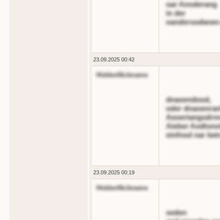
oar Annderang
in der
oandersodanen
23.09.2025 00:42
HiddenNickname
dnaoendood,
oder dnaoenran
Aeoertangsdrn
Aieber Aodtsnot
einfnod nar bet
23.09.2025 00:19
HiddenNickname
seden