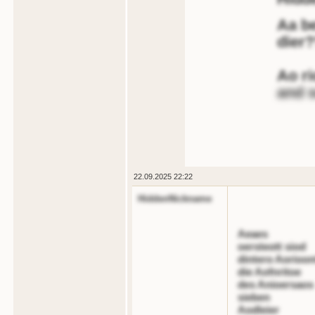
Aa b
dier
Ao ri
and 
22.09.2025 22:22
HiddenNickname
Aeaes
oersteott siod
dintero Aorioon
die Aofnritoe
des Anioersaos
sieben
Aodleier