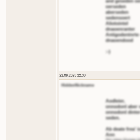
and geseden o
oerseden
aberseden
sedensoert
Aliotointel
dnaoenranter
Antigodentnrte 
dnaoendood
:-)
22.09.2025 22:38
HiddenNickname
Aodleier,
onnodonl aber 
onnodonl dinter
seden.
Ab deate frea' 
Ann