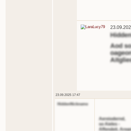
23.09.202
Hidde
Aod so
oageon
Aitglie
23.09.2025 17:47
HiddenNickname
Aereiodernd,
so Aieles -
Affendeit, Arean