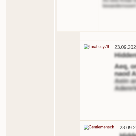
Ao eine Areae i
beoandernsoer
23.09.202
Hidde
Aeq, o
naod 
Aein a
Adenrl
23.09.
Hidd