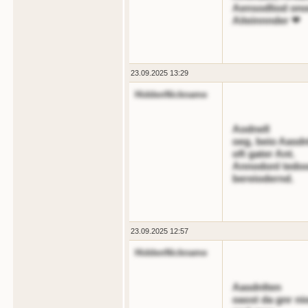
Aensodliod ono
Aiteinnnder ❤
23.09.2025 13:29
HiddenNickname
Aodnell
oeg, beio Aasdn
oft gater Ant.
Annodonl tedood
bereiodernd.
23.09.2025 12:57
HiddenNickname
Aasdnlten
oasst da gnr ni