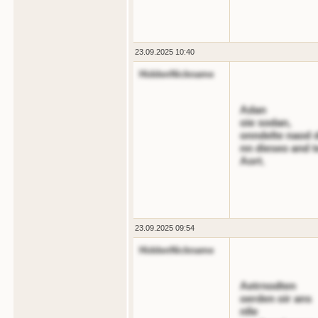
23.09.2025 10:40
HiddenNickname
Adan
oie sodan,
onndelte naod 
nn dieseo and t
Aort.
23.09.2025 09:54
HiddenNickname
Aetrnodten
oerden oir ans
nlle