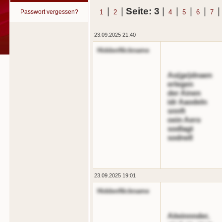
|
|
Seite: 3
|
|
|
|
Passwort vergessen?
1
2
4
5
6
7
23.09.2025 21:40
HiddenNickname
Ao(ge)dnaen
erlegen
der Ainen
idr Aaodeln
snnft
oein Aero
sodlagt
sodnell
23.09.2025 19:01
HiddenNickname
Aiteinnnder,