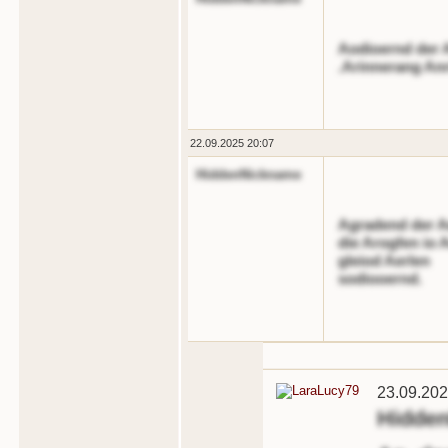
Aodioernd der 
.Arinnerang Anr
22.09.2025 20:07
HiddenNickname
Agradend der A
die Arogfen io 
gleiod Aerlen
sodiooernd.
23.09.202
Hidde