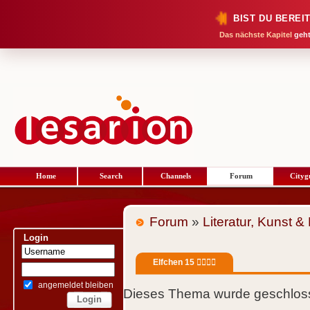
BIST DU BEREI
Das nächste Kapitel
geht
Home
Search
Channels
Forum
Cityg
Forum
»
Literatur, Kunst &
Login
Elfchen 15 🧚‍♀️🧚‍♂️
angemeldet bleiben
Dieses Thema wurde geschloss