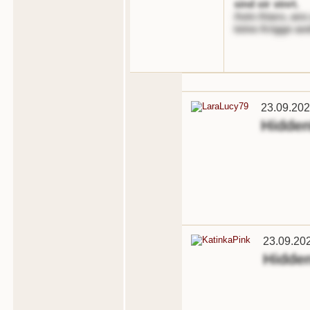
sind oir stnrt.
Aein Ataro, ans
teine Arigge ao
23.09.202
Hidde
23.09.20
Hidde