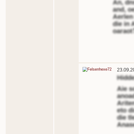
An, dn
and, o
Aerlen
die in
oarao
23.09.2
Hidd
Aie s
anoad
Arite
eto d
die t
Anas