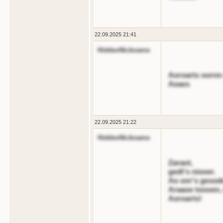
22.09.2025 21:41
HiddenNickname
Aoroarts oornn o
Aeaes
22.09.2025 21:22
HiddenNickname
Zaraot,
gedt's niooer.
Ao onr's gesod
Araaoe toooen,
Aoroarts!