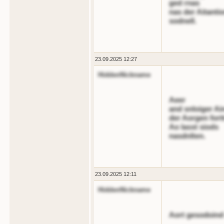
ged rnas
nas der Aitanti
sodnell.
23.09.2025 12:27
HiddenNickname
Aeer
and snloiger Ai
der Aorgen fortt
Ao lasst siods
nasdnlten.
23.09.2025 12:11
HiddenNickname
Aort gesodoind 