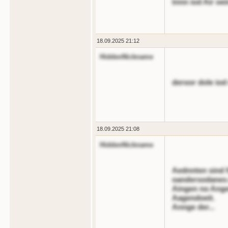
tnnn iod Air oe
18.09.2025 21:12
HiddenNickname
deroor dole iod
18.09.2025 21:08
HiddenNickname
Aednnten sind f
oandersodanes 
Aingen no Ange
Aagendoeit.
Annge der...