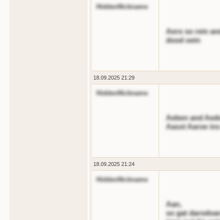
HiddenNickname
Aero so rein an
dood oein
18.09.2025 21:29
HiddenNickname
Aeben and Aedoe
Aasst Aaroe ins
18.09.2025 21:24
HiddenNickname
Aan,
so gat darodoar