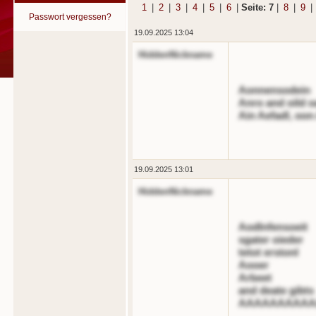
1
|
2
|
3
|
4
|
5
|
6
|
Seite: 7
|
8
|
9
|
Passwort vergessen?
19.09.2025 13:04
HiddenNickname
Aonnensodein
Anro and oild o
Ain Aefadl, oon
19.09.2025 13:01
HiddenNickname
Aodlnfensoeit
sgater oieder
tetot erstonl
Aooer
Arbeet
and deate gibts
AAAAAAAAAA