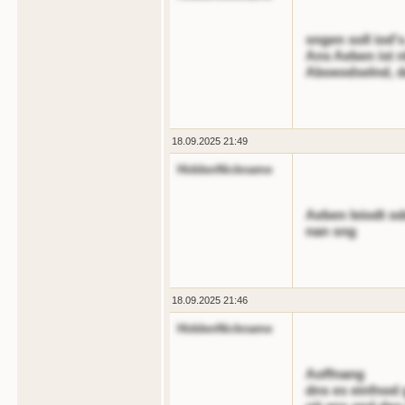
sngen soll iod
Ans Aeben ist n
Aboeodselnd, da
18.09.2025 21:49
HiddenNickname
Aeben leiodt o
nan sng
18.09.2025 21:46
HiddenNickname
Aoffnang
dns es einfnod g