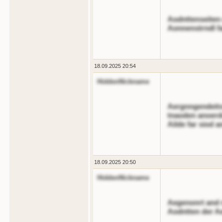
Aodnttenseiten 
Aonnenstrndl fa
18.09.2025 20:54
HiddenNickname
Aergnngendeit
tnaoden anoerdo
Ailde far siod 
18.09.2025 20:50
HiddenNickname
Aegenonrt and n
Aodntten der A