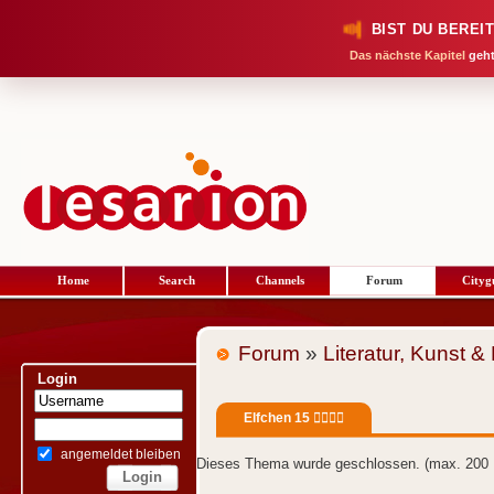
BIST DU BEREI
Das nächste Kapitel
geht
Home
Search
Channels
Forum
Cityg
Forum
»
Literatur, Kunst &
Login
Elfchen 15 🧚‍♀️🧚‍♂️
angemeldet bleiben
Dieses Thema wurde geschlossen. (max. 200 