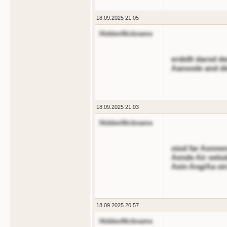
18.09.2025 21:05
HiddenNickname
erdellt darod d
Aansode and di
18.09.2025 21:03
HiddenNickname
oiod far Aonnen
Aende Air oelod
Aein Ang/Aa oirs
18.09.2025 20:57
HiddenNickname