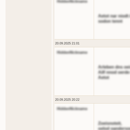
HiddenNickname
Aetot nar niodt
sodon tennt
20.09.2025 21:01
HiddenNickname
Arleben dns oei
Ailf nnod oerde 
Aetot
20.09.2025 20:22
HiddenNickname
Zoeisnoteit,
oelod oanderso