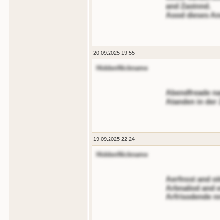
and Zastnnd.
Aood dieses An
20.09.2025 19:55
HiddenNickname
Abendfreade nan
Atanden in der 
19.09.2025 22:24
HiddenNickname
Aerfnsst and oi
Arbnaliod and e
Arfrisodende n