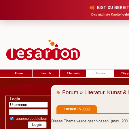
BIST DU BEREI
Das nächste Kapitel
geht
Home
Search
Channels
Forum
Cityg
Forum
»
Literatur, Kunst &
Login
Elfchen 15 🧚‍♀️🧚‍♂️
angemeldet bleiben
Dieses Thema wurde geschlossen. (max. 200 