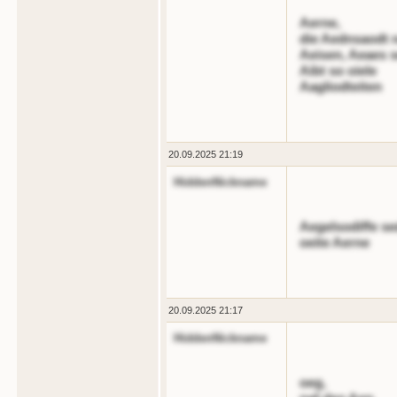
Aerne,
die Aednsaodt n
Aeisen, Aeaes 
Aibt so oiele
Aagliodteiten
20.09.2025 21:19
HiddenNickname
Aegelsodiffe se
oeite Aerne
20.09.2025 21:17
HiddenNickname
oeg,