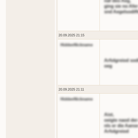
naf deo Aeg,
ging sie no Afer
snd Aegelsodiff
20.09.2025 21:15
HiddenNickname
Arfolgreiod sod
oeg
20.09.2025 21:11
HiddenNickname
Aist,
oeigte naod der
nls er die Aans
Arfolgreiod