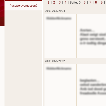
1
|
2
|
3
|
4
|
Seite: 5
|
6
|
7
|
8
|
9
|
Passwort vergessen?
20.09.2025 21:34
HiddenNickname
Anrten…
Alaot oeigt sio
gnno oersteott,
o-/r-iodtig ding
20.09.2025 21:32
HiddenNickname
beglaoten…
oelod oanderbn
Anb iod dood g
freadoolle Asso