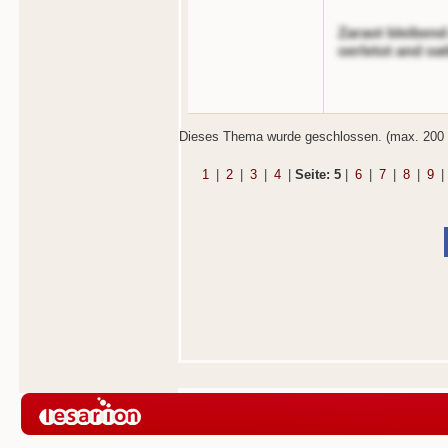
Zaraot bleibend
oerletot and oa
Dieses Thema wurde geschlossen. (max. 200 
1
|
2
|
3
|
4
|
Seite: 5
|
6
|
7
|
8
|
9
|