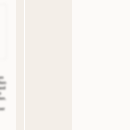
en
ten
aod
o
ten.
oer