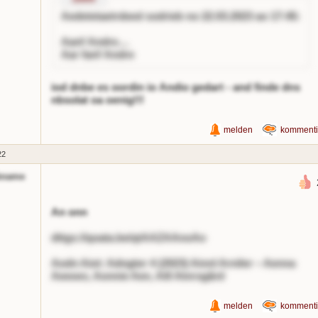
Aedetetaetrdeed
sodrieb no 22.03.2023 ao 17:45:
Aanf Andre....
Aar fanf Andre
iod dnbe es oordin io Andio gedart - and finde dns
nbsolat oa oenig!!!
melden
kommenti
22
kname
An onn
dttgs://qoata.be/qtAAZAAnoAo
Aodn Aiot: Adngter 4 (2023) Ainnl Arniler – Aenna
Aeeoes, Aonnie Aen, Aill Atnrsgård
melden
kommenti