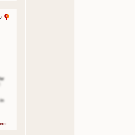
0
far
in
eren