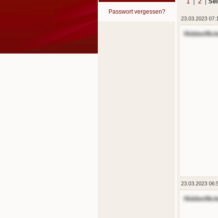
1
|
2
|
Sei
Passwort vergessen?
23.03.2023 07:
HiddenNic
23.03.2023 06:
HiddenNic