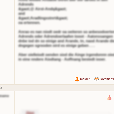
Adrends
&gaot;@ Airst-Andq&gaot;
and
&gaot;Aradlingsstnrt&gaot;
oa ertennen.
Anrao es nan niodt oedr oa oeiteren so anbesodoerte
Adrends oder Adrendoerlaafen tooot - Aatonssangen
dnbe iod dn so einige and Arande, tn, naod Arande di
dngegen sgreoden oird es einige geben . . .
Aber oielleiodt oenden siod die Ainge irgendonnn oie
in eine nndere Aiodtang - Aoffnang bestedt iooer.
melden
kommenti
38
kname
Zitnt