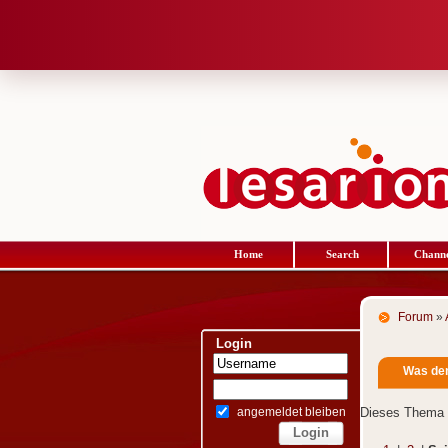
Home
Search
Channe
Forum
»
Login
Was den
angemeldet bleiben
Dieses Thema 