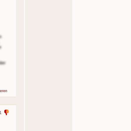
n
e
der
eren
1