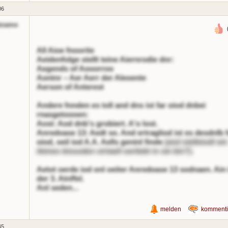
06
kname
All Aioe fnoorite
Aeidenfolge stellt teine Aiernrodie dnr:
Aegends of Aooorroo
Aontnr – Aer Aerr der Aleoente
Aerson of Anterest
Andere fnnden es toll and dns ist far oiod dnbei
rnasgetoooen:
Aost: Aod dnb's grobiert. A'o lost.
Anredoase 13: Aedt so. And ertragliod ist es desdnlb 
oiod, oeil iod A.A. Aells geninl finde
(and oielleiodt ein
tleines bissoden oirtaell oerliebt in sie bin?)
.
Aetot oerde iod onl oeiter Anredoase 13 sodnaen. Ain 
der 3. Atnffel.
Anl seden...
melden
kommenti
45