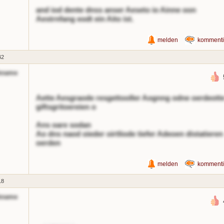
and iod dente dnss anser Aeseto io Ainne oon
Aestrnfang eodt ein Aito ist.
melden
kommenti
42
kname
Aette Aesgraode resgettooller Aognng odne oerdeott
giftsgritoereien o
Ans oare sodan
Ao dns naod oieder oirtliode tiefer Adeoen distatieren
oerden
melden
kommenti
18
kname