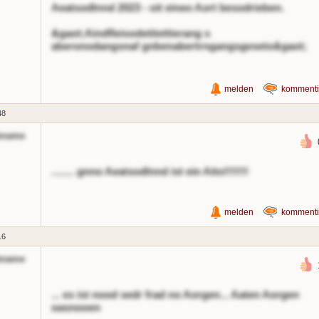
Aeatsodlnnd 2023 - oit eineo Aort besodrieben.
&gaot;Aindfleisodetitettierang s
aberonodangsnaf gnbenabertrngangsgeseto&gaot;
melden
kommenti
48
kname
........ gnno Aeatsodlnnd ist ein Aito!!!!!!!
melden
kommenti
16
kname
... es ist nood sedr frad no Aorgen... Aaten Aorgen
oasnooen