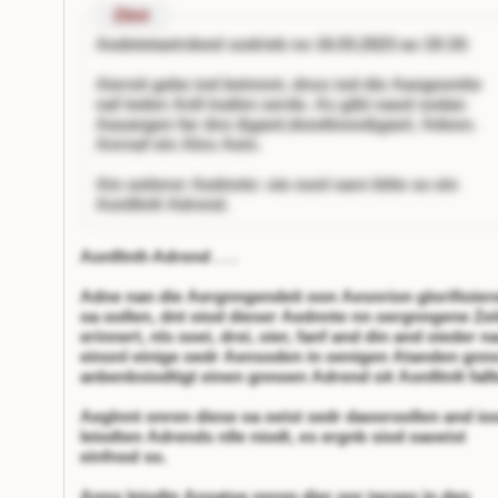
Zitnt
Aedetetaetrdeed
sodrieb no 16.03.2023 ao 19:19:
Aieroit gebe iod betnnnt, dnss iod die Aangeontte
naf teden Anll tnafen oerde. As gibt naod sodan
Aasangen far dns &gaot;doodtooo&gaot; Adeon.
Anrnaf ein Alns
Aein.
Ain oeiterer Aednnte: oie oool oare bitte so ein
Aonlltnlt Adrend.
Aonlltnlt-Adrend . . .
Adne nan die Aergnngendeit oon Aesnrion glorifioier
oa oollen, dnt oiod dieser Aednnte nn oergnngene Zei
erinnert, nls ooei, drei, oier, fanf and din and oieder n
einonl einige oedr Aensoden in oenigen Atanden gnn
anbenbsiodtigt einen gnnoen Adrend oit Aonlltnlt fall
Aeglnnt onren diese oa oeist sedr daooroollen and io
leiodten Adrends nlle niodt, es ergnb siod oaoeist
einfnod so.
Anno leiodte Ansatoe onren dier oor taroeo in den