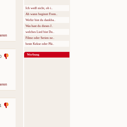
Ich weiß nicht, ob i..
Ab wann beginnt Frem..
Wofür bist du dankba..
Was hast du dieses J..
welches Lied bist Du..
eren
Filme oder Serien ne..
beste Kekse oder Plä..
Werbung
0
eren
1