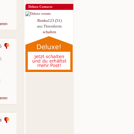
Deluxe-Contacts
Renka123 (51)
eren
aus Thiersheim
schalten
5
e
eren
4