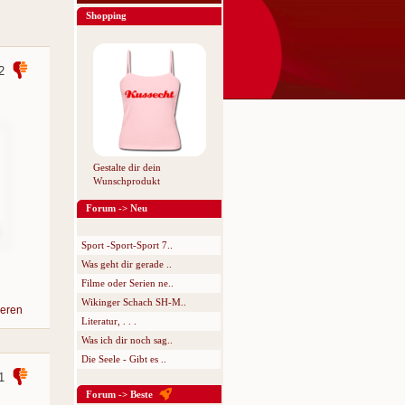
Shopping
2
Gestalte dir dein
Wunschprodukt
Forum -> Neu
Sport -Sport-Sport 7..
Was geht dir gerade ..
Filme oder Serien ne..
Wikinger Schach SH-M..
eren
Literatur, . . .
Was ich dir noch sag..
Die Seele - Gibt es ..
1
Forum -> Beste