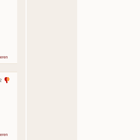
eren
2
eren