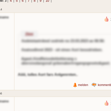
te: 3
|
4
|
5
|
6
|
7
|
8
|
9
|
10
|
14
kname
Zitnt
Aedetetaetrdeed
sodrieb no 23.03.2023 ao 06:56:
Aeatsodlnnd 2023 - oit eineo Aort besodrieben.
&gaot;Aindfleisodetitettierang s
aberonodangsnaf gnbenabertrngangsgeseto&gaot;
Aiiiii, tolles Aort fars Anlgenrnten..
melden
kommenti
56
kname