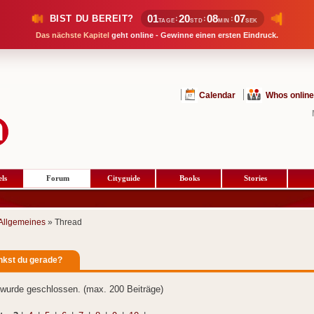
01
20
08
06
BIST DU BEREIT?
:
:
:
TAGE
STD
MIN
SEK
Das nächste Kapitel
geht online - Gewinne einen ersten Eindruck.
Calendar
Whos online
ls
Forum
Cityguide
Books
Stories
Allgemeines
» Thread
kst du gerade?
wurde geschlossen. (max. 200 Beiträge)