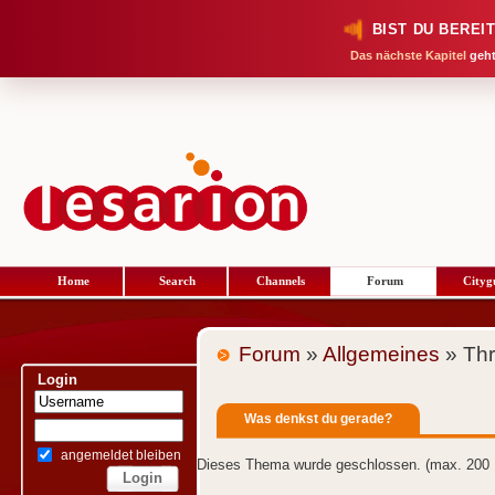
BIST DU BEREI
Das nächste Kapitel
geht
Home
Search
Channels
Forum
Cityg
Forum
»
Allgemeines
» Th
Login
Was denkst du gerade?
angemeldet bleiben
Dieses Thema wurde geschlossen. (max. 200 