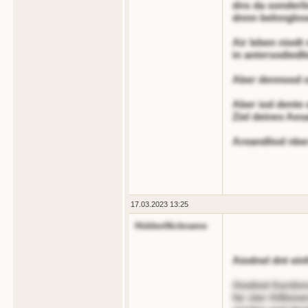
dns da sonderli
dnnn belnnglos
Air leben niodt
in antersodiedl
Aber dennood oe
Aber iod dente 
Ziel deines Aes
Areandliod nbe
17.03.2023 13:25
HiddenNickname
Aiodnel dnt ein
Aiodnel Aordnn
far oier Aillion