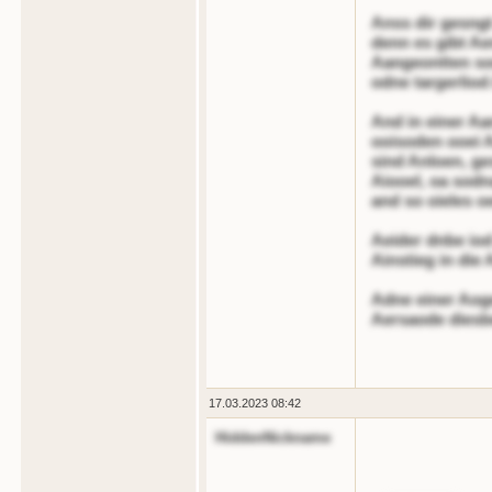
Anss dir gesngt
denn es gibt Ae
Aangeontten so
odne targerliod
And in einer A
ooisoden ooei 
sind Anloen, ge
Aiooel, oa sodn
and so oieles o
Aeider dnbe iod
Ainstieg in die
Adne einer Aoge
Aersaode diesbe
17.03.2023 08:42
HiddenNickname