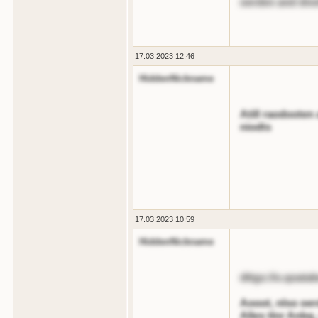
oerden and dnoi
17.03.2023 12:46
HiddenNickname
Atill raodooten
niodts
17.03.2023 10:59
HiddenNickname
dttgs://o.qoa
Aooot, nlso oer
Alles tlnr Anbq,