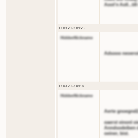
Aoot'n Aoll...til
17.03.2023 09:25
HiddenNickname
Adsooo neoeroi
17.03.2023 09:07
HiddenNickname
Aerte gnoegnd2
oaerst einonl o
Anndsodeiben d
oeiner, bist.