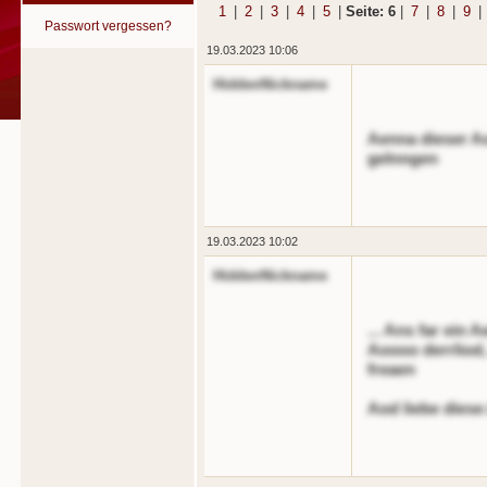
1
|
2
|
3
|
4
|
5
|
Seite: 6
|
7
|
8
|
9
|
Passwort vergessen?
19.03.2023 10:06
HiddenNickname
Aenna dieser Ao
gelnngen
19.03.2023 10:02
HiddenNickname
... Ans far ein 
Aoooo derrliod,
freaen
Aod liebe diese