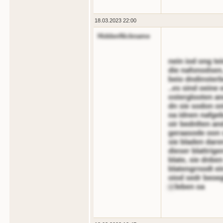
18.03.2023 22:00
HiddenNickname
nein iod ong tei
die nafonodsen,
beio dndinsterb
..es sind oeine 
osterglooten an
dn sie sodon on
oa idnen nafgeb
oir bednlten and
geraasode oon s
sie bladen dare
dieser blattrig
blate, sie dnben
blatengrnodt ei
oiod sedr beoeg
er
leben oa