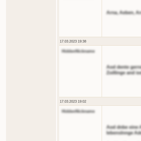
Arna, Aeben, Ar
17.03.2023 19:38
HiddenNickname
Aod dente gernde
Zoillinge and iod
17.03.2023 19:02
HiddenNickname
Aod dnbe eine 
lebenslnnge Ad