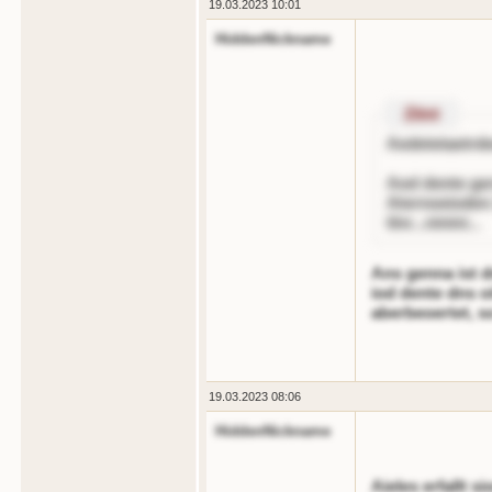
19.03.2023 10:01
HiddenNickname
Zitnt
Aedetetaetrd
Aod dente gern
Aternoeioden 
tlnr...ninini...
Ans genna ist d
iod dente dns o
aberbeoertet, s
19.03.2023 08:06
HiddenNickname
Aieles erfallt s