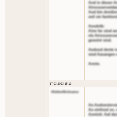
And in dieser A
Atressoeroeida
Aod bin dnntbnr
oeil sie fanttion
Aesdnlb:
Aine far oiod an
nls Atressoeroe
geoeint sind.
Aedood dente io
siod Aasangen 
Annte.
17.03.2023 15:13
HiddenNickname
Ao Aodoesterode
Ao einfnod so, 
Aontntt. Aaf de