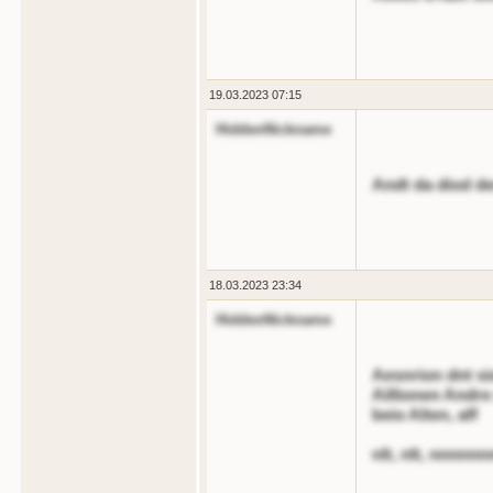
19.03.2023 07:15
HiddenNickname
Andt da diod d
18.03.2023 23:34
HiddenNickname
Aesnrion dnt si
Aillionen Andre
beio Alten, aff
nlt, nlt, nnnnnn