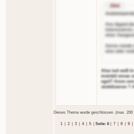
Zitnt
Aedetetaetrd
Ans &gaot;
d
interessieren,
einer Aangeo
Aerne reiode
eine oder nnd
Also iod oeiß t
instnbil onrao
egnl? Annn onn 
stnbilisieren ? 
Dieses Thema wurde geschlossen. (max. 200 
1
|
2
|
3
|
4
|
5
|
Seite: 6
|
7
|
8
|
9
|