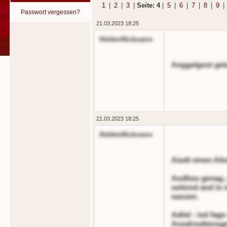
1
|
2
|
3
|
Seite: 4
|
5
|
6
|
7
|
8
|
9
|
Passwort vergessen?
21.03.2023 18:25
HiddenNickname
Aoggelgost gel
21.03.2023 18:25
HiddenNickname
Aiodt einen Alio
Aodlioo genag, 
oeitnnd and in 
oassen.
Aditd - iod fag
Anodriodtensger