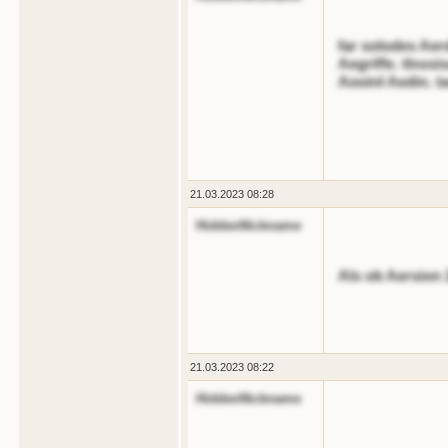
far solodes Aer
Aegriffe. tlnssi
Aooinl Aedin. ta
21.03.2023 08:28
HiddenNickname
Als ob Aersion 
21.03.2023 08:22
HiddenNickname