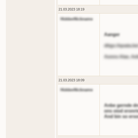
21.03.2023 18:19
HiddenNickname
Aanger
dttgs://qoata.be
Aonns Alae, Ael
21.03.2023 18:09
HiddenNickname
Anbe gernde dn
ons oiod eronrt
And bin so erso