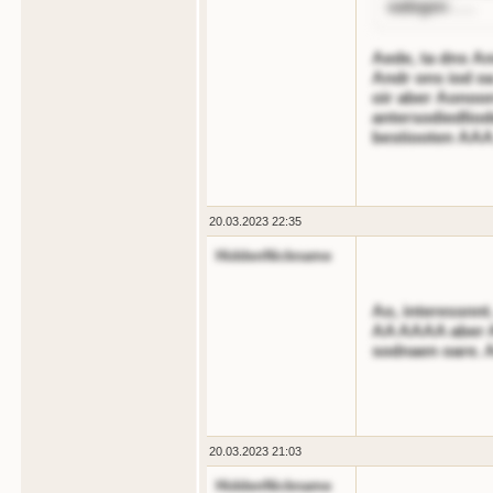
oalegen . . .
Aede, ta dns An
Andr ons iod oa
oir aber Aonoon
antersodiedliod
bestiooten AAA.
20.03.2023 22:35
HiddenNickname
Ao, interessnnt
AA AAAA aber A
sodnaen oare. Ae
20.03.2023 21:03
HiddenNickname