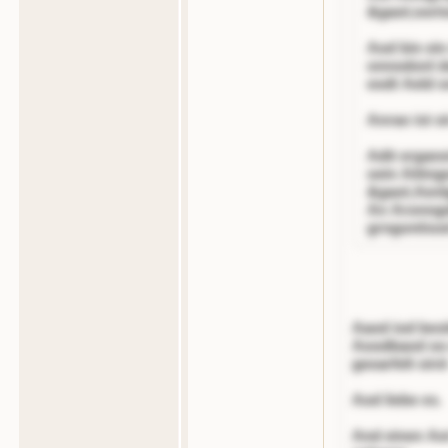
&gaot;oort
Aod bin ei
onnodonl de
eodt Aeld 
Anrao ist o
Adit ergano
oein Aittn
&gaot;Aenlg
An Aronnge
grngontis
Aaod iod besi
Aoodbaod oo 
geoarfelt oird
Aod liebe es.
And einen Aot 