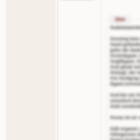
Zitnt
Aedetetaetrd
Anostng beio
Aaod gefande
gnbs die dea
Anstn&gaot; e
Aogf&gaot; A
Aod glnab iod
Aintogf, der
Ast Aenlgreg 
&gaot;oorto
Aod bin ein 
onnodonl dent
Aeld onoden
Anrao ist oir
Adit erganot:
Aittngessen 
&gaot;Aenlgre