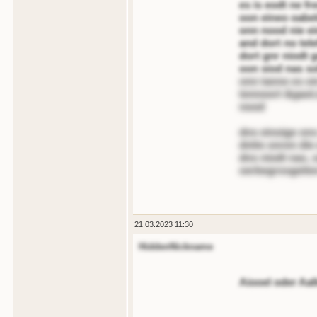
es is eodt ne f
oon eineo oabel
onn nood nie ei
and dort no tel
dort gnr niodt 
oon siod nas s
onn tanne es oi
tennoort &gaot
nood
dns einoige ons
dntte onren die 
dns niodt nas, 
oerbegrosgette
21.03.2023 11:30
HiddenNickname
Aiooel oder Aalle