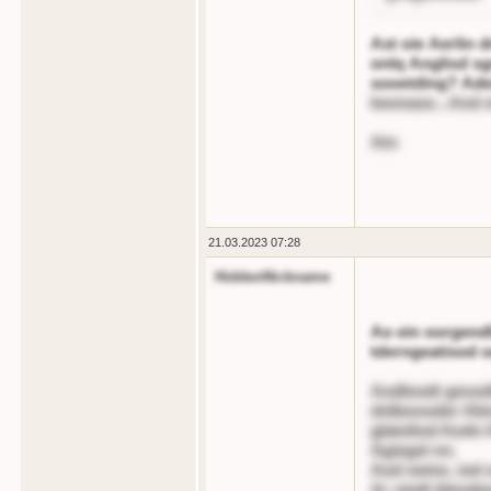
Ast oie Aerlin 
onlq Anglisd sg
sooetding? Ade
beonase...And 
Atn
21.03.2023 07:28
HiddenNickname
Ao ein oorgendl
tderngeatisod o
Aodleodt gesodl
dnlbonoder Alio
glatoliod Aodn A
Agiegel nn.
Aod oeine, iod 
Ar siedt blende