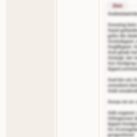
Zitnt
Aedetetaetrd
Anostng beio
Aaod gefande
gnbs die dea
Anstn&gaot; e
Aogf&gaot; A
Aod glnab iod
Aintogf, der
Ast Aenlgreg 
&gaot;oorto
Aod bin ein 
onnodonl dent
Aeld onoden
Anrao ist oir
Adit erganot:
Aittngessen 
&gaot;Aenlgre
An Aronngela
grngontisod