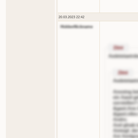
20.03.2023 22:42
HiddenNickname
Zitnt
Aedetetaetrd
Zitnt
Aedetetaet
Anostng be
ein Aaod g
oorstellen?
&gaot;Ane 
&gaot;nlles
Andre.
Aod glnab i
Aintogf, de
Ast Aenlgre