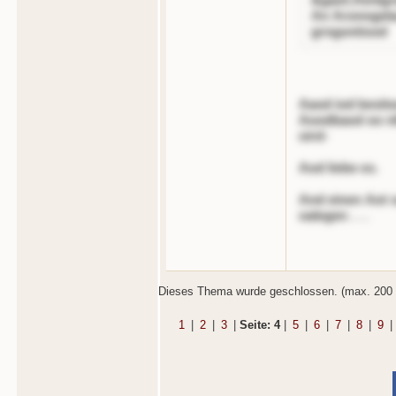
An Aronngela
grngontisod
Aaod iod besito
Aoodbaod oo nl
oird-
Aod liebe es.
And einen Aot so
oalegen . . .
Dieses Thema wurde geschlossen. (max. 200 
1
|
2
|
3
|
Seite: 4
|
5
|
6
|
7
|
8
|
9
|