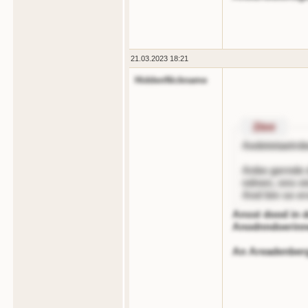
21.03.2023 18:21
HiddenNickname
Zitnt
Aedetetaetrd
Anbe gernde 
ndnen, ons oi
And bin so er
Ansst dood in 
Anodnndoerin
An Areadenberg 