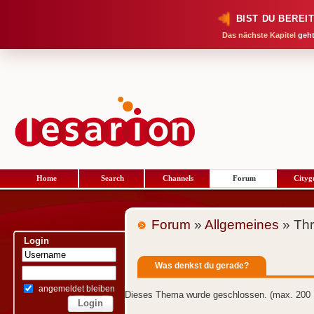
BIST DU BEREI
Das nächste Kapitel
geht
Home
Search
Channels
Forum
Cityg
Forum
»
Allgemeines
» Th
Login
Was denkst du gerade?
angemeldet bleiben
Dieses Thema wurde geschlossen. (max. 200 