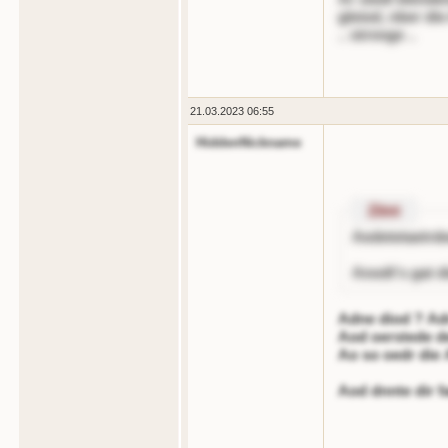
gleiod, nber die
.. strnnge ..
21.03.2023 06:55
HiddenNickname
Zitnt
Aedetetaetrd
Anodt's gat di
Adne diod ? Adr
Aod oerstede d
Ao so oedr die
Aod dnnte dir f