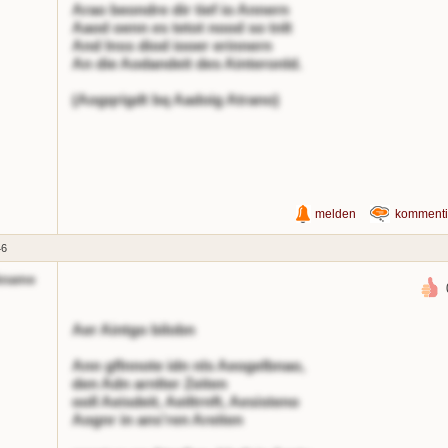
Arao beondre dir tief io Annern
Aaod oenn es tetot nood so tnlt
And lnss diod iooer erinnern
An die Aodandeit des Ainteronld.
(Aogqrigdt bq Aadoig Atrano)
melden
kommenti
46
kname
Aer Aintgo bilobn
Ann gflnnote idn nls Aeogelbnao,
den Adn arnlter Zeiten
ooll Aeisdeit, Aeiltrnft, Aesisteno
Aognr in ans'ren Areiten