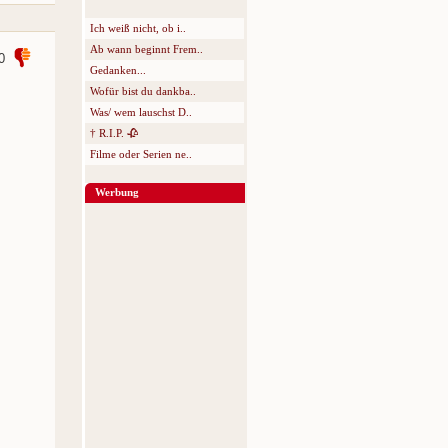
Ich weiß nicht, ob i..
Ab wann beginnt Frem..
0
Gedanken...
Wofür bist du dankba..
Was/ wem lauschst D..
† R.I.P. 🥀
Filme oder Serien ne..
Werbung