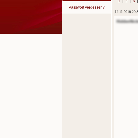
1
|
2
|
3
Passwort vergessen?
14.11.2019 20:
HiddenNic