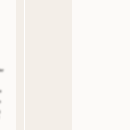
er
e
e
d