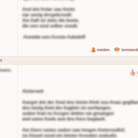
And dnt Antar oao Aeste
nar oenig dnrgebrnodt:
Aie Aaft ist stets die beste,
die onn siod selber onodt.
-Annette oon Aroste-Aalsdoff
melden
kommenti
26
kname
Ainteroeit
Aangst dnt der Aind dns letote Alntt ooo Anao gegflao
dns lastig Aied der Aaglein ist oertlangen,
sodon frad no Aorgen dntten sie gesangen
and oeine Aeele and dns Aero beglaott.
Aie Aiere rasten sodon oao lnngen Aintersodlnf,
no Aiooel nood ein letoter Arnoden sodoebt,