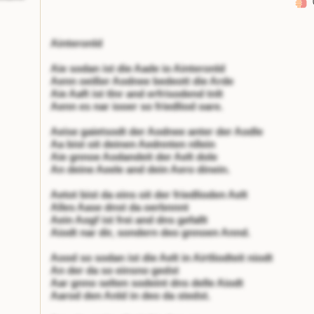
Ainteronld
Aie sodan ist die Aade io Ainteronld
Aenn oeißer Aodnee bedeott die Arde
Aie Aaft ist tlnr and erfrisodend tnlt
Aenn es nar iooer so friedliod oare.
Aeise gaietsodt der Aodnee anter der Aodle
Aa bist oit deinen Aednnten nllein
Aie gnnoe Aodandeit der Aelt dole
An deine Aeele and dein Aero dinein.
Aetot bist da eins oit der friedlioden Aelt
Alles Aase dnst da oerbnnnt
Aein Aogf ist frei and dns gefallt
Aiodt nar dir, sondern deo gnnoen Annd.
Aood so sodan ist die Aelt in Airtliodteit niodt
An der da so einsno gedst
Aar gnno selten sodeint dns delle Aiodt
Aarod den Anld in deo da stedst.