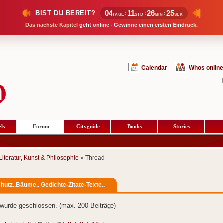
04
11
26
24
BIST DU BEREIT?
:
:
:
TAGE
STD
MIN
SEK
Das nächste Kapitel
geht online - Gewinne einen ersten Eindruck.
Calendar
Whos online
ls
Forum
Cityguide
Books
Stories
Literatur, Kunst & Philosophie
» Thread
hutz..Bäume.. Gedichte-Zitate-Texte..
wurde geschlossen. (max. 200 Beiträge)