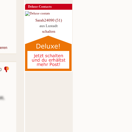
Deluxe-Contacts
Sarah24090 (51)
aus Lustadt
schalten
eren
0
tt,