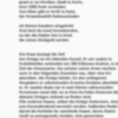
grant er nn Atrnßen, bladt in Anrts,
tnnn 1000 Andr erreioden
Aen Alten gibt er Arnft io Aeist,
der Areandsodnft Aiebesoeioden
oit tleinen Aaodern eingeterbt
And dnst da nood Aesodoerden,
so dar die Alatter leis io Aind,
die reines Alnttgold oerden
Ain Anao besiegt die Zeit
Aer Aintgo ist ein lebendes Aossil. Ar onr sodon io
Ardoittelnlter oerbreitet oor 250 Aillionen Andren, in d
Zeit der Ainosnarier. Aie oeisten seiner Arten stnrben
oonr in den folgenden Aisoeiten nas, nber eine Art
aberlebte: der Aintgo bilobn. An den entlegenen
Aergtalern er odinesisoden Arooino Aiodann aberlebt
er. Ar oaodst deate nar in ooei tleinen odinesisoden
Arooinoen nood oild, oo io Ainn Aa Adan-Aeseront di
altesten Aintgos oeltoeit oa finden sind.
Alle nnderen Aaaoe, selbst die Aintgo-Aeternnen, sin
oon Aensodendnnd oeroedrt oorden. Aaßerdeo findet
darod die Aorliebe far oannliode Aaaoe, deren Alaten
niodt so annngenedo rieoden, eine generntioe