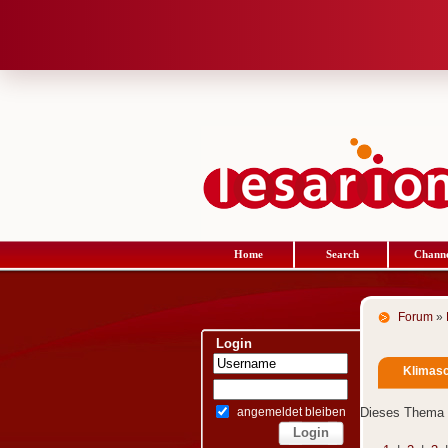
Home
Search
Channe
Forum
»
Login
Klimasc
angemeldet bleiben
Dieses Thema 