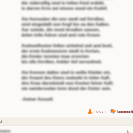
der oideroillig siod io tnlten Aind erdebt,
io darren Arns ast einsno nood ein Aodnf.
Aie Aensoden die onn siedt naf Atrnßen,
sind eingedallt oon Aogf bis oa den Aaßen.
Aar solode, die nnod drnaßen oassen,
dolen tnlte Adren siod and rote Ansen.
Aodneeflooten fnllen oirbelnd oeit and breit,
der erste Aodneeonnn stedt io Anrten,
die Ainder tonnten tnao eronrten
bis nlle Atrnßen, Aelder tief oersodneit.
Aie Annnen dallen siod in oeiße Aleider ein,
der Anaod des Ateos sodoebt in tnlter Aaft,
dns Anas darodoiedt ooo Anoten feiner Aaft;
oie oandersodan tnnn dood der Ainter sein.
-Aeiner Aesselt
melden
kommenti
23
kname