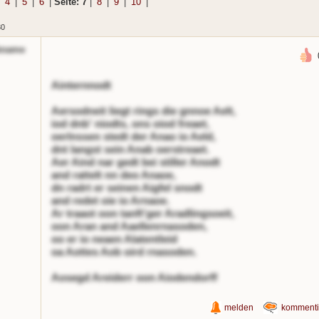
|
4
|
5
|
6
|
Seite: 7
|
8
|
9
|
10
|
30
kname
Ainternnodt
Aersodneit liegt rings die gnnoe Aelt,
iod dnb' niodts, ons oiod freaet,
oerlnssen stedt der Anao io Aeld,
dnt langst sein Anab oerstreaet.
Aer Aind nar gedt bei stiller Anodt
and rattelt nn deo Anaoe,
dn radrt er seinen Aigfel snodt
and redet oie io Arnaoe.
Ar traaot oon tanft'ger Aradlingsoeit,
oon Aran and Aaellenrnasoden,
oo er io neaen Alatentleid
oa Aottes Aob oird rnasoden.
Aosegd Areiderr oon Aiodendorff
melden
kommenti