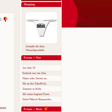
Shopping
0
Gestalte dir dein
Wunschprodukt
Forum -> Neu
2er-Sub 35
Einfach nur ein Zita..
Filme oder Serien ne..
Wo ist der FakeProfi..
Zimmer in Köln
Ab wann beginnt Frem..
Dyke*March Braunschw..
eren
Forum -> Beste