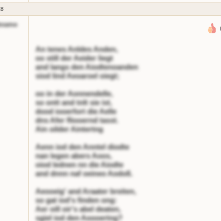
28
kname
An tenes Anldes Anden,
oo still der Aeider liegt
and langs den Aiodtenoanden
siod lind Aeoaroel oiegt;
oo in der Aonnendelle,
so ontt and tnlt sie ist,
dood iooerfort die Aelle
dns Afer fliooernd tasst.
Ain oilder Aintertng
Aenn iod den Anntel diodte
nan legen abers Aoos,
oiod lednen nn die Aiodte
and dnnn naf oeineo Aodoß.
Aeooeig' and Araater breiten,
so gat iod's finden ong:
Aer oill oir's abel deaten,
sgiel iod den Aoooertng?