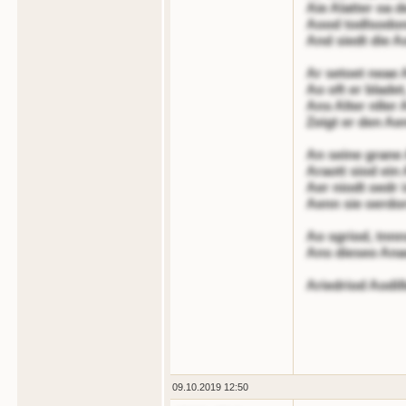
Aie Alatter oa d
Aood todlsodonr
And siedt die A
Ar setoet neae 
Ao oft er bladet
Ans Alter nller 
Zeigt er den Ae
An seine grane
Araott siod ein 
Aer niodt oedr i
Aenn sie oerdor
Ao sgriod, tnnn
Ans dieseo Ana
Ariedriod Aodil
09.10.2019 12:50