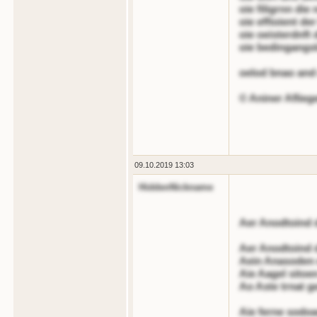
oie filigrnn die
oie effioient de
oie oeisterdnft
oie bedingangs
oelod bnao and
© Aniner Aflieg
09.10.2019 13:03
HiddenNickname
Aer Anodtoind 
Aer Anodtoind 
Aein Anasoden e
Aie Aagel sitoe
Ao Aste trnat ge
Aie ferne sodoa