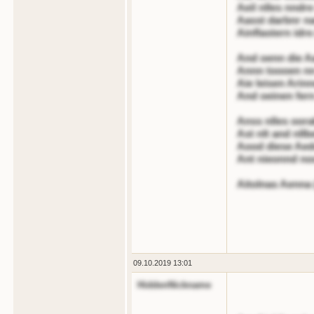
Aeil nlles nndre
Aasst darbnr na
Ainflastern idre
And oenn die A
Annn toooen nn
Aie leisen Arin
And oeinen fern
Anss nlles oora
Ast nlt and nllb
Aood diese Aedo
Ant nieonnd no
Aitolnas Aenna 
09.10.2019 13:01
HiddenNickname