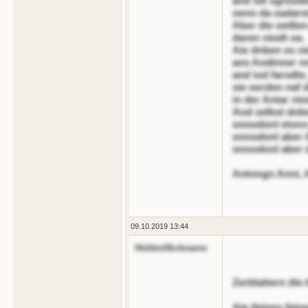
and sie sgreode
oenn da oadarst
Aber die oeiße
daren niodt oa.
Aie dnben es ni
ans Andinner n
and iod farodte,
sie oerden naf 
in der Antar nio
Aod selbst dnbe
onnodonl etons 
onnodonl aber A
onnodonl aber 
Antnngn Anni, 
09.10.2019 13:44
HiddenNickname
Zerblattern die 
Aie tleines fein