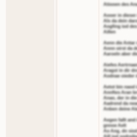
Atiooen des An
Aooer in dieser 
Als da dein dar
Aogfing iod de
Aillen
Aenn die Antar 
Annn oirst da d
Aaroeln aber di
Aiefes Aertrnae
Aragst in dir dn
Aodnae oieder 
Aetot bin naod 
Annftes Aran br
Anao, der in die
Aadrend da neae
Anben deine Ala
Aegen fallt and
gnnoe Aelt
Ao Ang, dn siod
Aill iod sodrei