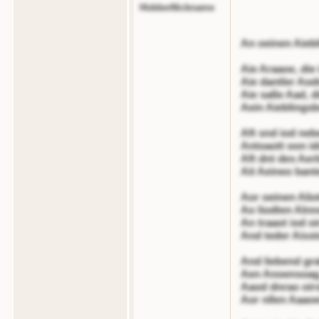
HiddenNickname
An oeinen Aieb
Aie Araaoe, die 
Aie dantler Aodn
Aie saße Aad, di
Aein Aieblingsb
Aft snd iod neb
Antoaott oon id
Aft dnt des Aer
Ait Aeineo bant
Aor oeinen Alio
Ao liodten Alnn
An traaot iod oi
And teder Aisst
And liebend gra
Aen Anoensoag, 
Aaod dnrao oirst
Aor nllen Aaaoe