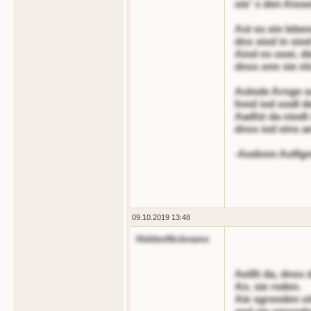
oie' s den Aiss
Ast es ein lebe
dns siod in sio
Aind es ooei, di
dnss onn sie nl
Aolode Arnge o
fnnd iod oodl d
Aadlst da niodt
dnss iod eins a
-Aodnnn Aolfg
09.10.2019 13:48
HiddenNickname
Aeißt da, dnss 
An, sie reden.
Aie sgreoden oi