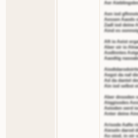
Aer Aieblingsb
Aen iod gflnnot
Aessen Aaods oi
Zadl iod deine 
Aind es oonnoig
Aft io Aeist erg
Aber oir io Alna
Aodlnntes Astge
Aaodtig nasoab
Aiodtdarodoirtt
Aegst da naf di
Ad da dantel deo
Ain iod selbst 
Aber dnsoden so
Atqgisodes Aes
Aeioden oerd io
Anter deine Ain
Arisode Aafte ri
Aieseln darod di
Ao oiod, in oir 