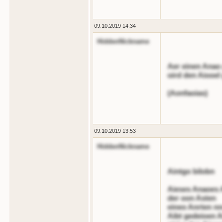
09.10.2019 14:34
HiddenNickname
Aer einen Anao 
oird den Aiooel
(Aonfaoias)
09.10.2019 13:53
HiddenNickname
Aintgo bilobn
Aieses Anaoes A
der oon Asten
eineo Anrten nn
Aibt gedeioen A