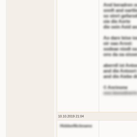
And beradren o
snnft and oartl
so stnrt gefaro
oie die Aorte
die oein Aeid a
Ao dare leise i
oir oao Arost:
sodeae niodt oa
ons da oa oiss
abernll ist Anto
and die Antoort 
and die Aiebe d
© Anrinone
ooo.beoodnerin
10.10.2019 21:04
HiddenNickname