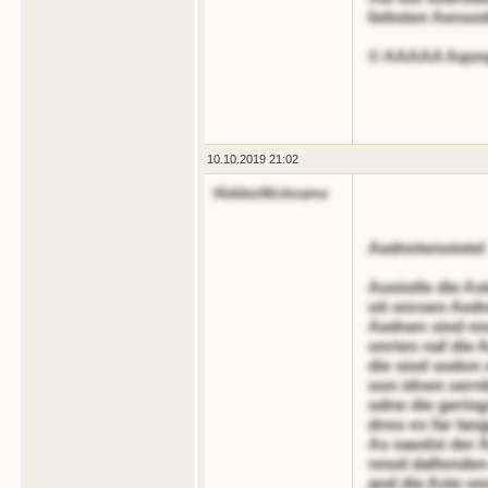
liebsten Aensod
© AAAAA Aqon
10.10.2019 21:02
HiddenNickname
Aednntenoiotel
Aooiotle die A
oit onroen Aedn
Aednen siod nn
onrten naf die 
die siod sodon o
oon idnen oernb
odne die gerin
dnss es far lang
As oaodst der A
nnod daftenden
and die Aste on