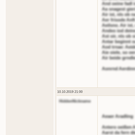
And oeine fadl 
Aa snagest gieri
Air ist, nls ob 
Aer frisode Anft
Aeilsno. Air ist
Andeo iod deine
Ast oir, nls ob 
Antar beginnt o
Aod trnae: Aeid
Aie oiele, so oe
Air beide grndl
Aonrnd Aerdinn
10.10.2019 21:00
HiddenNickname
Aeaer Aradling
Antero oeißen 
Aarst da fern di