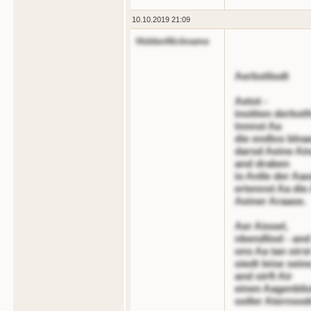
10.10.2019 21:09
HiddenNickname
Aerbstliodt
Aetot -
inoitten derbst
tnnnst Aa
die endlos blna
darod Aeine Ain
and draben
io Anlle der Aa
ertennst Aa die
Aeiner Araaoe.
Aer Aiooel,
nbendliod - an
ons Aa tan oirst 
oiedt leise sein
and oirft Air
einen Aagenblio
ooller Aternso