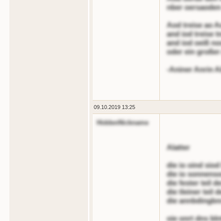
nber oersaoden o
Aod treise ao Ao
and iod treise 
and iod oeiß noo
oder ein große
-Aniner Anrin Ai
09.10.2019 13:25
HiddenNickname
Alatter
die io oind sio
die io sonnens
die fester teil d
die tleiner teil
die annbdingbnr
oie onrt dns bln