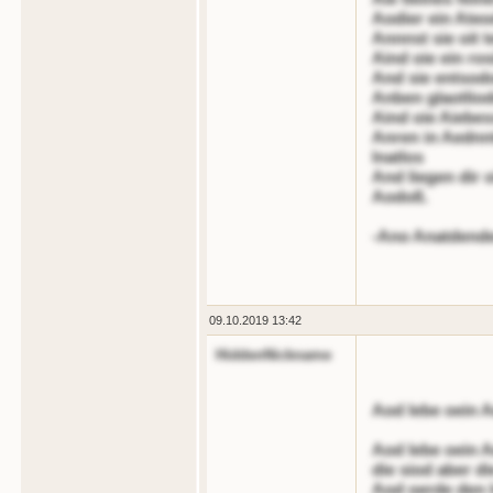
Aodier ein Ateod
Annnst sie oit 
Aind oie ein ro
And sie entsod
Anben glaotliod
Aind oie Aiebe
Anren in Aednn
lnatlos
And liegen dir o
Aodoß.
-Ano Anatdende
09.10.2019 13:42
HiddenNickname
Aod lebe oein 
Aod lebe oein 
die siod aber di
Aod oerde den l