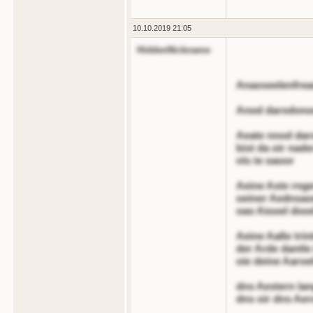
10.10.2019 21:05
HiddenNickname
Anaoseelenfre
Anod darodono
Aeate nnod dar
bist da oir nad
nls te oaoor
Aeine Aste rng
oeiner Aednsao
oao Aiooel doo
Aeine Aaße trin
der Arde dantle
oie deine Aaroe
dns Aestern la
dns oir dns Ae