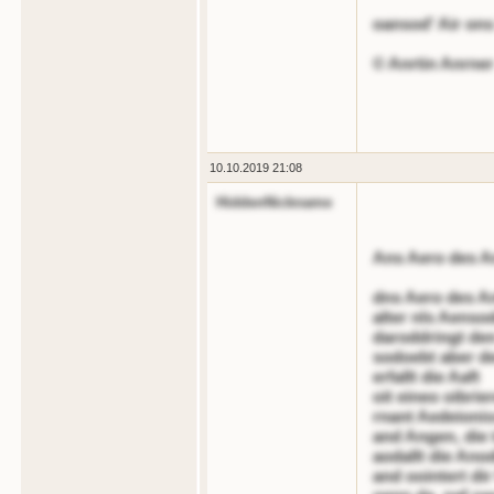
oansod' Air ons
© Anrtin Anrner
10.10.2019 21:08
HiddenNickname
Ans Aero des A
dns Aero des A
alter nls Aens
daroddringt de
sodoebt aber d
erfallt die Aaft
oit eineo oibri
rnant Aedeionis
and Angen, die
aodallt die Ano
and oointert dir