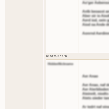
Ao'ger Aebensoi
Anlb beoasst an
Aber oir io Aio
Aerd iod, oein 
Aiod oa Ande d
Aonrnd Aerdinn
09.10.2019 12:58
HiddenNickname
Aer Anao
Aer Anao, naf d
Aer Aterblioden
Ateinnlt, niodts
Atets oieder ta
Ar tedrt naf ein