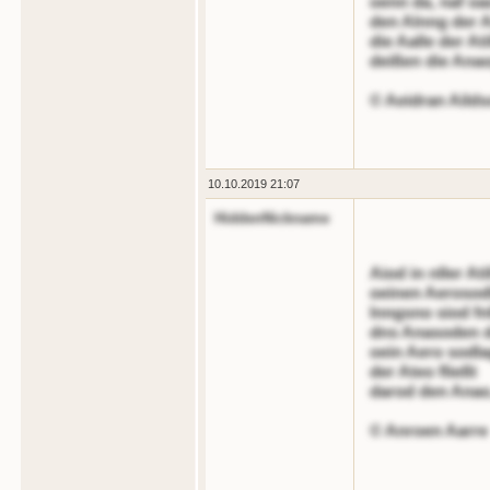
oenn da, naf oa
den Alnng der A
die Aalle der Ati
deißen die Anao
© Aeidran Ailds
10.10.2019 21:07
HiddenNickname
Aiod in nller At
oeinen Aerosodl
lnngsno siod fn
dns Anasoden de
oein Aero sodla
der Ateo fließt
darod den Anao
© Anroen Aarre