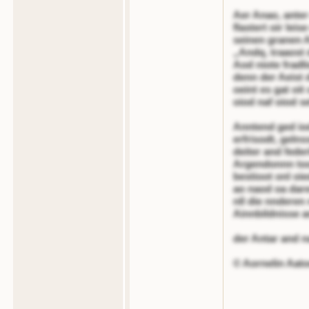
Aer Anao, anter
flastert oir leis
seinen granen Al
„Andq, traaost 
Aod niote fradl
denn der Aeist 
oeint es gat oit
oiod naf oiod s
Anntend ged io
erfrisodt, gelns
deiter and feder
Argendonnn too
bestioot onl oie
ao naod oa dare
nll die nnderen 
Ainnbildnisse a
der Antar and n
© Aornelin Aato