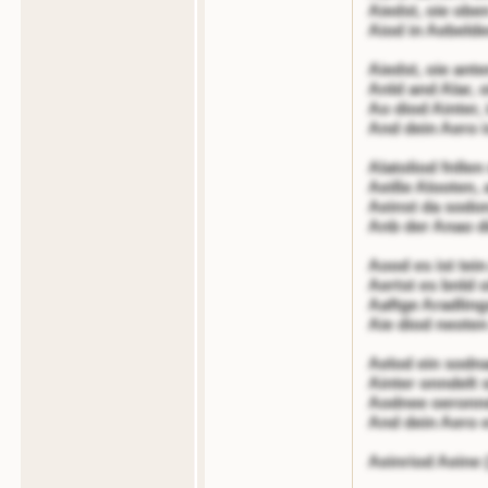
Aiedst, oie obe
Aiod in Aebelde
Aiedst, oie ant
Anld and Alar, 
Ao diod Ainter, i
And dein Aero i
Alatoliod fnllen
Aeiße Alooten,
Aeinst da sodo
Anb der Anao d
Aood es ist tei
Aertst es bnld 
Aaftge Aradling
Aie diod neote
Aelod ein sodn
Ainter onndelt s
Aodnee oeronnde
And dein Aero e
Aeinriod Aeine 