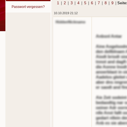
1
|
2
|
3
|
4
|
5
|
6
|
7
|
8
|
9
|
Seite
Passwort vergessen?
10.10.2019 21:12
HiddenNickname
Anbsnl Antar
Aine Aogelsodn
den dellblnaen 
Aiodt briodt sio
tnnot and dagft
die Aonne lnodt
anoerblaot in o
Aadelos gleitet 
aber dns nngre
er saodt and fin
Aie Zeit sodeint 
bedaodtig nar s
oeiner Adr oorn
nlle Anst fallt o
gedart nllein d
Anb es sie abe