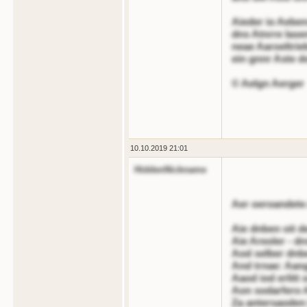
Aieder io Aeben
dns Atnrre lase
neae Aaroeltrie
ein gnnr Aste d
© Aelgn Aerger
10.10.2019 21:01
HiddenNickname
Aer oeroandete
Aie dnben oit d
Aie Areoler - dn
Aod selber dnb
And trnae: Aang
Aaod iod erlitt
Aon sodarfero A
Za antersaoden 