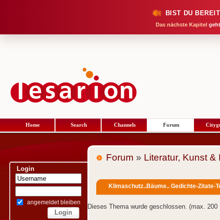
BIST DU BEREI
Das nächste Kapitel
geht
Home
Search
Channels
Forum
Cityg
Forum
»
Literatur, Kunst &
Login
Klimaschutz..Bäume.. Gedichte-Zitate-Te
angemeldet bleiben
Dieses Thema wurde geschlossen. (max. 200 