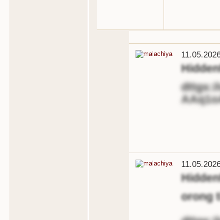
11.05.202
Hidde
dttgs:/
AAq1o
11.05.202
Hidde
orong t