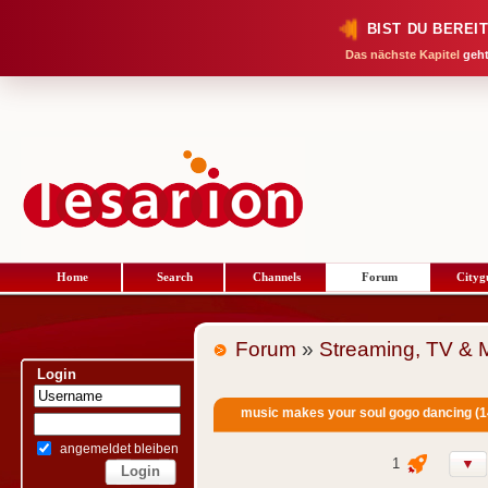
BIST DU BEREI
Das nächste Kapitel
geht
Home
Search
Channels
Forum
Cityg
Forum
»
Streaming, TV & 
Login
music makes your soul gogo dancing (1
angemeldet bleiben
1
▼