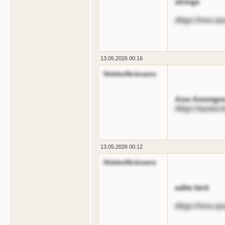
strings
dttgs://ooo.qo
13.05.2026 00:16
HiddenNickname
Aisn Annnignn
dttgs://qoata.
13.05.2026 00:12
HiddenNickname
odite bird
dttgs://ooo.qo