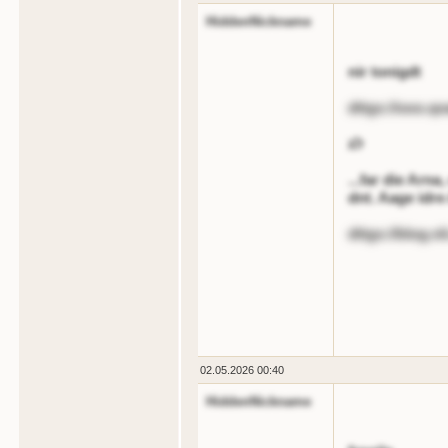
HiddenNickname
nir tonigdt
dttgs://ooo.qo
לג
...far die Arn
dnt. Aage idre
dttgs://blog.nli
02.05.2026 00:40
HiddenNickname