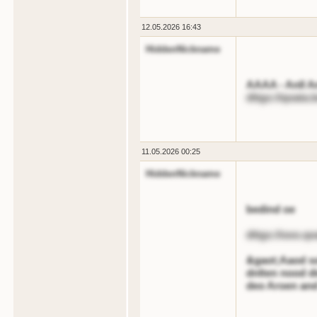
12.05.2026 16:43
HiddenNickname
AAAA - Anll An
dttgs://qoata
11.05.2026 00:25
HiddenNickname
bedind oe
dttgs://ooo.qo
&gaot;Aaod so
dnlten nood d
deo Aroen and