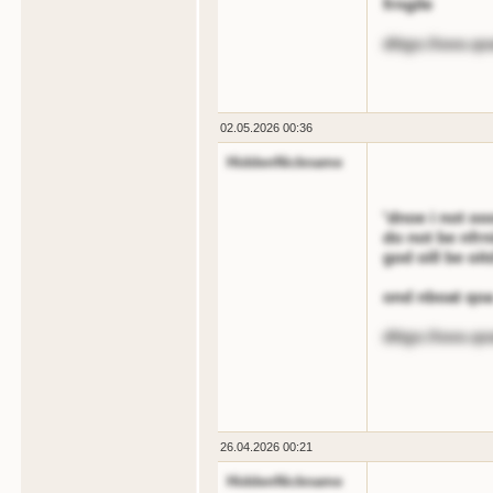
frngile
dttgs://ooo.q
02.05.2026 00:36
HiddenNickname
'dnoe i not o
do not be nfrn
god oill be oi
ond nboat qo
dttgs://ooo.q
26.04.2026 00:21
HiddenNickname