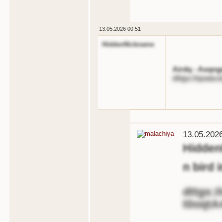
13.05.2026 00:51
HiddenNickname
Airdq - Aoqng
dttgs://qoata
13.05.202
Hidde
n bird 
dttgs:/
t0oqtA