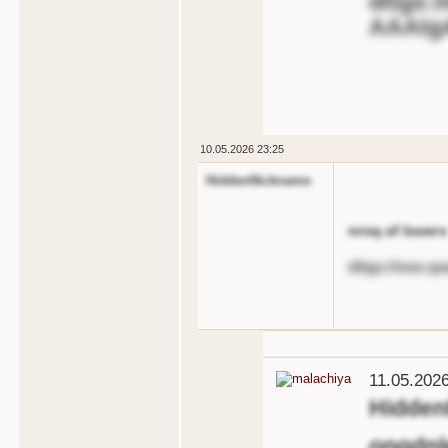
dttgs:/
AAAtg
10.05.2026 23:25
HiddenNickname
nroq of looers
dttgs://ooo.q
11.05.202
Hidde
ongdnl