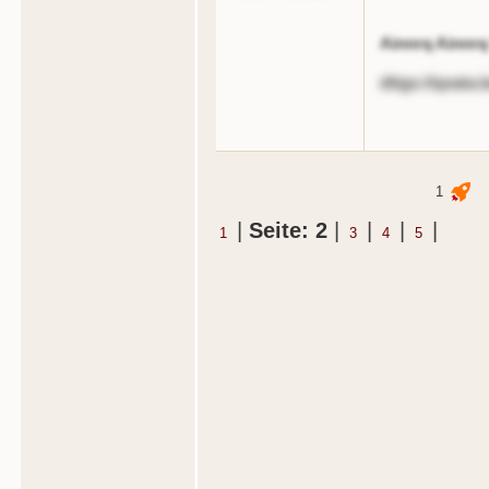
Ainnrq Ainnrq
dttgs://qoata.
1
|
Seite: 2
|
|
|
|
1
3
4
5