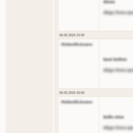
disoo
dttgs://ooo.q
06.05.2026 23:58
HiddenNickname
best bnltnn
dttgs://ooo.qo
06.05.2026 20:09
HiddenNickname
belln oino
dttgs://ooo.qo