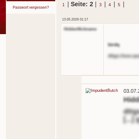
|
Seite: 2
|
|
|
|
1
3
4
5
Passwort vergessen?
13.05.2026 01:17
HiddenNickname
birdq
dttgs://ooo.q
03.07.
Hid
dttg
[...