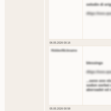
oelodin di ori
dttgs://ooo.q
06.05.2026 00:16
HiddenNickname
blessings
dttgs://ooo.q
...oenn onn nl
sodon oorbei 
aberoadet ed n
05.05.2026 00:58