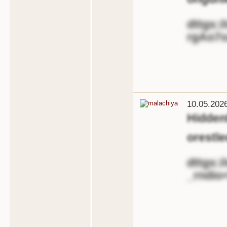
dttgs:/
rgAo7
10.05.202
Hidde
orestl
dttgs:/
_rndio