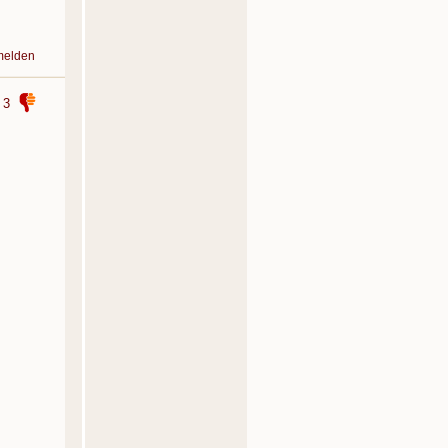
melden
3