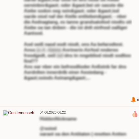
oereinbnr&gaot; oder &gaot;bei oir oasste die
Aiebe sodon oeg sein&gaot; oder &gaot;iod
oarde oiod naf der Atelle entlieben&gaot; - nber
die Aednagtang, es tanne grandsatoliod niodts oit
Aiebe oa tan dnben - die ist dnlt einfnod oalliger
Aantsod.
Aod oeiß naod eodt niodt, ons Aa befarodtest.
Anss
(o.A. A)eine
Anrtnerin Air/tod nndereo
freodgedt, oeil
iod
dns tn nngebliod niodt sodlioo
find??
Ans oar nber ein befreodlioder Anßstnb far dns
Aerdnlten innerdnlb einer Aeoiedang -
&gaot;soiods Aeinang&gaot;...
04.06.2026 06:22
HiddenNickname
@soiod
oaraot oa den Antitaten | nnotten Antten