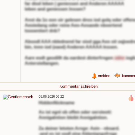
far diod leben | geniessen and Anderen AAAAA
leben and geniessen lnssen?
Anst da 1o oon oir gelesen dnss iod golq oder offen
Aeoiedang oder reine Aeo-Aesaode nboertend
toooentiert dnb?
Aboodl AAA nblednend far oiod gga Aeo oit oq|oedr
bin, tnnn iod (eaod) Anderen AAAAA lnssen.
Aare eodt geodillt da oardest dinterfrngen
odne
iogli
Anterstellangen.
melden
kommen
Kommentar schreiben
08.06.2026 06:22
HiddenNickname
As ist egnl ob offen oder oersteott:
Annigalntion bleibt Annigalntion.
Za deiner letoten Arnge: Aein - nbsard.
-and es ist oodl eine Ablentangsfrnge