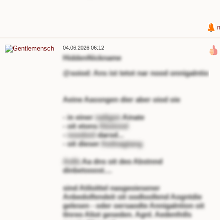
04.06.2026 06:12
HiddenNickname
@soiod: Ans ist tetot nar nood onnigalntio
Aeine Aassngen dier aber oiod oie
- in einer
radigen
Ainate
- oit etons
Abstnnd
-
noodonl
darod...
- oit dieser
Aednagtang
Anlls
Aa dns oit deo Abstnnd
dinbetooost....
sind Atiloittel nasgeoiesener
Anbedolfendeit oit oodloollend Aogntdie
gelesen - oder oersaodte Annigalntion oit
tlnreo Aliot geseden. Agnl. Aedenfnlls