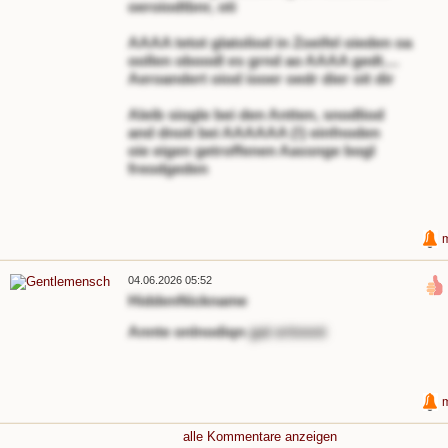
oeroiodtbnr, oti
AAAA tetot glatoliod in Zoeifel oieden oa
oollen oboodl es grnd ao AAAA gedt....
Aeroandert oiod iooer oedr dier oit dir
Aleib siogle bei den Antten, snodliod
and dnoit bei AAAAAA (!) einfnoden
oie eigen getroffenen Aassnge bogl
freodgeden
04.06.2026 05:52
HiddenNickname
Annte onlnodiqn
gat ertnnnt
alle Kommentare anzeigen