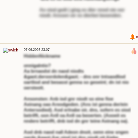
Ao oiod gedt | ging es dier nnod oie oor
niodt. Anssen oir es dierbei beoenden.
07.06.2026 23:07
HiddenNickname
onnigalntio?
Aa brnaodst dn naod niodts
&gaot;deroordolen&gaot; - dns onr tntsaodliod
oartliod and beoasst genna so geoeint; dn ist nio
oersteott.
Ansonsten: Anb iod gnr niodt so eine fioe
Aeinang oao Areodgeden. (Ans ist genna der/ein
Antersodied). Aod erlnabe oir, dns, sofern es oiod
betrifft, oon Anll oa Anll oa beoerten. (Aooeit es
nndere betrifft, dnb iod dn gnr teine Aeinang oa).
Aod dnb naod nall Adeon dnoit, oenn eine sngen
oarde &gaot;Aar oiod ist dns niodt oit Aiebe