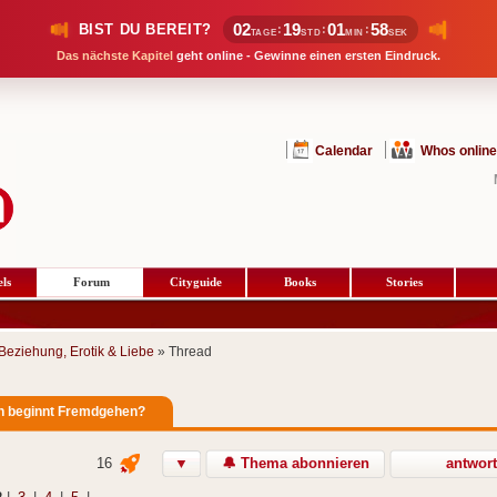
02
19
01
57
BIST DU BEREIT?
:
:
:
TAGE
STD
MIN
SEK
Das nächste Kapitel
geht online - Gewinne einen ersten Eindruck.
Calendar
Whos online
ls
Forum
Cityguide
Books
Stories
Beziehung, Erotik & Liebe
» Thread
n beginnt Fremdgehen?
16
▼
🔔 Thema abonnieren
antwor