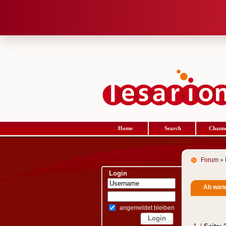
Home
Search
Channe
Forum
»
Login
Ab wan
angemeldet bleiben