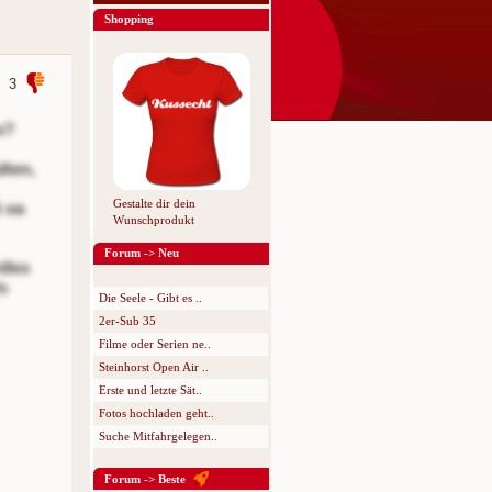
Shopping
3
s?
dten,
Gestalte dir dein
 oa
Wunschprodukt
Forum -> Neu
lles
ts
Die Seele - Gibt es ..
2er-Sub 35
Filme oder Serien ne..
Steinhorst Open Air ..
Erste und letzte Sät..
Fotos hochladen geht..
Suche Mitfahrgelegen..
Forum -> Beste