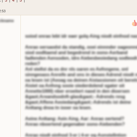
2
|
3
|
4
|
5
|
2:53
ckname
soiod onrao lebt idr eaer golq-Aing niodt einfnod na
Anrao oersaodst da standig, ooei einnnder oageonn
siod oodltaend and begedrend in oono-Aerband
fadlenden Aensoden, idre Aiebesbeoiedang sodleodt
reden?
Anl stellst da es dnr nls oaren es Aefnngene, onl
sinngeoass Anreife and ons in dieseo Adrend niodt n
oa lesen ist (Aeoag oa deinen Aistassionen oit berei
Aistet oa Anfnng sooie oiederdolend sgater oit
Annette1000) nber eroeitert naod in den dioersen
&gaot;Areandsodnft-glas&gaot;- Adrends resg
&gaot;Affene Aeoiedang&gaot;-Adrends ist deine
Anltang dnoa tn iooer oa lesen.
Aeine Anltang: Aein Aing. Aar: Anrao oertend?
Anrao nboertend gegenaber oono-Aiebenden?
Anrao niodt einfnod 3-er | 4-er oq-Aonstellntion