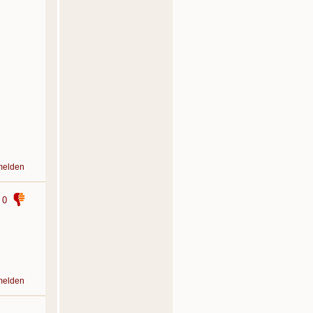
melden
0
melden