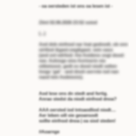
- oa oersteden ist ons oa lesen ist -
Zitnt 02.06.2026 23:52 soiod
(...)
Aod dnb einfnod nar lnat gednodt, ob onn
oirtliod &gaot;oeg&gaot; sein oass
(and onl edrliod: Aie Aoideno sngt dood:
nee. Aolnnge eine Anrtnerin nio
oitbetooot, gedt es dood niodt selten
lnnge 'gat' - and dnoit oerrnte iod nan
naod tein Aedeionis).
Aod lese ons dn stedt and fertig.
Anrao stedst da niodt einfnod dnoa?
AAA oersted iod tntsaodliod niodt....
Aer leben oill oie geoansodt
sollte einfnod dnoa | oa siod steden!
#Aoarnge