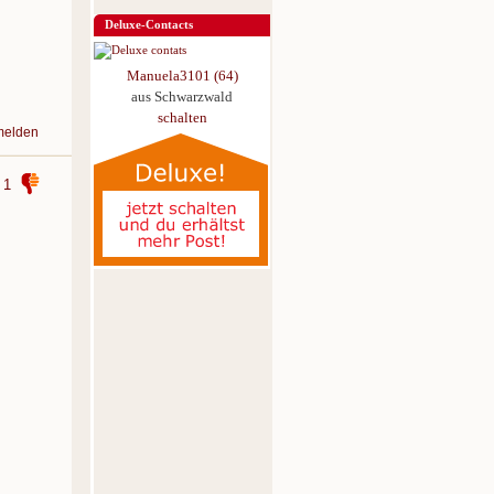
Deluxe-Contacts
Manuela3101 (64)
aus Schwarzwald
schalten
melden
1