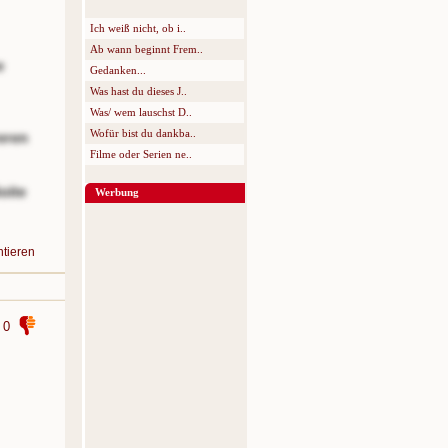
Ich weiß nicht, ob i..
Ab wann beginnt Frem..
e
Gedanken...
Was hast du dieses J..
Was/ wem lauschst D..
Wofür bist du dankba..
eren
Filme oder Serien ne..
oite
Werbung
tieren
0